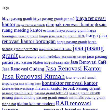
Tags
biaya renovasi
biaya pasang granit
biaya pasang granit per m2
kantor
dampak renovasi kantor
desain
biaya renovasi rumah
ruang meeting kantor
estimasi biaya pasang granit
harga
harga jasa
borongan pasang granit
harga jasa pasang granit 2026
renovasi kantor borongan
harga pasang granit
harga
jasa pasang
pasang granit per meter
inspirasi renovasi kantor
granit
jasa pasang
jasa pasang granit terdekat
jasa pasang kanopi
Jasa Renovasi Café
partisi
Jasa Pasang Plafon
jasa pembuatan studio
Jasa Renovasi Kantor
Jasa Renovasi Gudang
Jasa Renovasi Rumah
jasa renovasi rumah
kontraktor renovasi kantor
terpercaya
jasa rolling door
material kantor terbaik
Pasang Granit
Kontraktor Renovasi Rumah
pasang granit 60x60
pasang granit 60x120
pasang granit 80x80
pasang granit dinding
pasang granit rumah minimalis
pasang granit
RAB renovasi
plafon kantor modern
tanpa nat
kantor