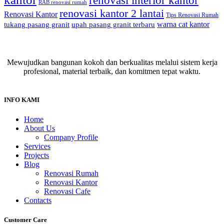
renovasi interior kantor
RAB renovasi rumah
renovasi kantor 2 lantai
Renovasi Kantor
Tips Renovasi Rumah
warna cat kantor
tukang pasang granit
upah pasang granit terbaru
Mewujudkan bangunan kokoh dan berkualitas melalui sistem kerja
profesional, material terbaik, dan komitmen tepat waktu.
INFO KAMI
Home
About Us
Company Profile
Services
Projects
Blog
Renovasi Rumah
Renovasi Kantor
Renovasi Cafe
Contacts
Customer Care