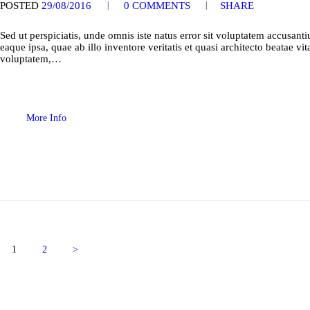
POSTED
29/08/2016
0
COMMENTS
SHARE
Sed ut perspiciatis, unde omnis iste natus error sit voluptatem accusa
eaque ipsa, quae ab illo inventore veritatis et quasi architecto beatae 
voluptatem,…
More Info
Posts
pagination
PAGE
1
PAGE
2
>