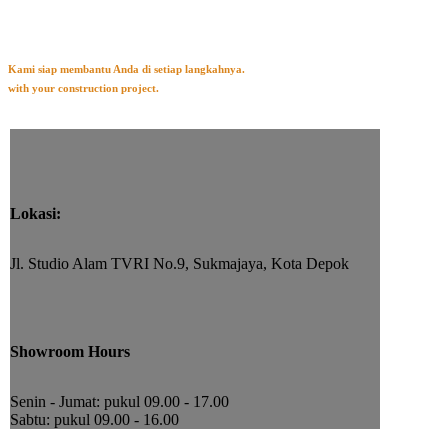
Janji Temu Gratis!
Kami siap membantu Anda di setiap langkahnya.
with your construction project.
Lokasi:
Jl. Studio Alam TVRI No.9, Sukmajaya, Kota Depok
Showroom Hours
Senin - Jumat: pukul 09.00 - 17.00
Sabtu: pukul 09.00 - 16.00