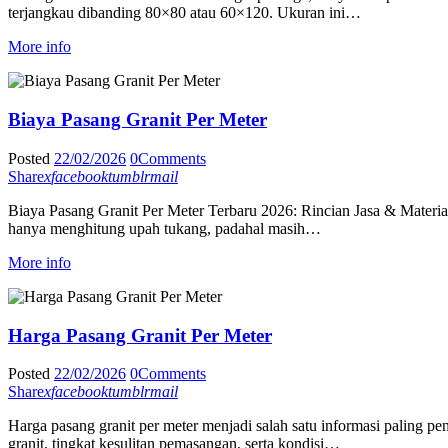
terjangkau dibanding 80×80 atau 60×120. Ukuran ini…
More info
Biaya Pasang Granit Per Meter
Posted
22/02/2026
0
Comments
Share
x
facebook
tumblr
mail
Biaya Pasang Granit Per Meter Terbaru 2026: Rincian Jasa & Materia
hanya menghitung upah tukang, padahal masih…
More info
Harga Pasang Granit Per Meter
Posted
22/02/2026
0
Comments
Share
x
facebook
tumblr
mail
Harga pasang granit per meter menjadi salah satu informasi paling 
granit, tingkat kesulitan pemasangan, serta kondisi…