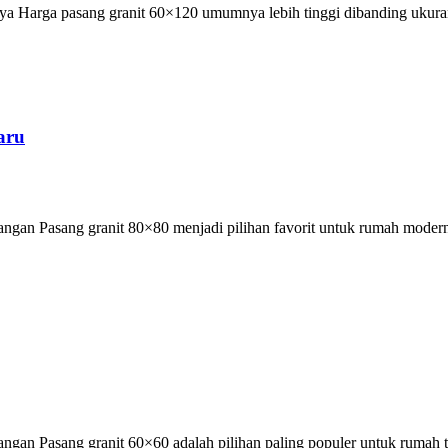
aya Harga pasang granit 60×120 umumnya lebih tinggi dibanding ukur
aru
an Pasang granit 80×80 menjadi pilihan favorit untuk rumah modern 
an Pasang granit 60×60 adalah pilihan paling populer untuk rumah ti