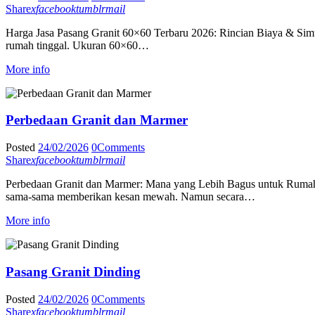
Share
x
facebook
tumblr
mail
Harga Jasa Pasang Granit 60×60 Terbaru 2026: Rincian Biaya & Simul
rumah tinggal. Ukuran 60×60…
More info
Perbedaan Granit dan Marmer
Posted
24/02/2026
0
Comments
Share
x
facebook
tumblr
mail
Perbedaan Granit dan Marmer: Mana yang Lebih Bagus untuk Rumah? B
sama-sama memberikan kesan mewah. Namun secara…
More info
Pasang Granit Dinding
Posted
24/02/2026
0
Comments
Share
x
facebook
tumblr
mail