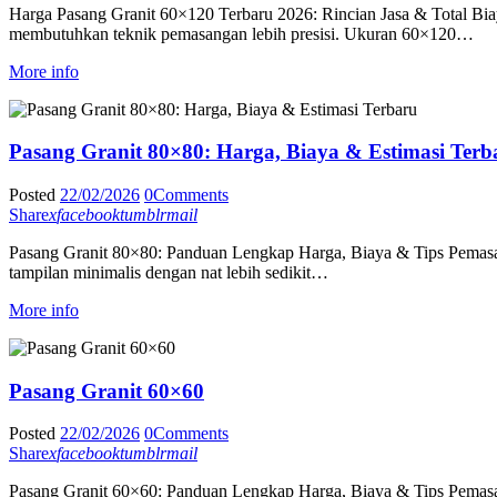
Harga Pasang Granit 60×120 Terbaru 2026: Rincian Jasa & Total Bi
membutuhkan teknik pemasangan lebih presisi. Ukuran 60×120…
More info
Pasang Granit 80×80: Harga, Biaya & Estimasi Terb
Posted
22/02/2026
0
Comments
Share
x
facebook
tumblr
mail
Pasang Granit 80×80: Panduan Lengkap Harga, Biaya & Tips Pemasang
tampilan minimalis dengan nat lebih sedikit…
More info
Pasang Granit 60×60
Posted
22/02/2026
0
Comments
Share
x
facebook
tumblr
mail
Pasang Granit 60×60: Panduan Lengkap Harga, Biaya & Tips Pemasang