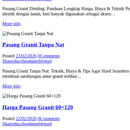
Pasang Granit Dinding: Panduan Lengkap Harga, Biaya & Teknik Pem
identik dengan lantai, kini banyak digunakan sebagai aksen…
More info
Pasang Granit Tanpa Nat
Posted
23/02/2026
0
Comments
Share
x
facebook
tumblr
mail
Pasang Granit Tanpa Nat: Teknik, Biaya & Tips Agar Hasil Seamless Pa
membuat sambungan antar granit terlihat…
More info
Harga Pasang Granit 60×120
Posted
22/02/2026
0
Comments
Share
x
facebook
tumblr
mail