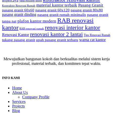
terpercaya
jasa rolling door
material kantor terbaik
Pasang Granit
Kontraktor Renovasi Rumah
pasang granit 60x60
pasang granit 60x120
pasang granit 80x80
pasang granit dinding
pasang granit rumah minimalis
pasang granit
RAB renovasi
plafon kantor modern
tanpa nat
kantor
renovasi interior kantor
RAB renovasi rumah
renovasi kantor 2 lantai
Renovasi Kantor
Tips Renovasi Rumah
warna cat kantor
tukang pasang granit
upah pasang granit terbaru
Mewujudkan bangunan kokoh dan berkualitas melalui sistem kerja
profesional, material terbaik, dan komitmen tepat waktu.
INFO KAMI
Home
About Us
Company Profile
Services
Projects
Blog