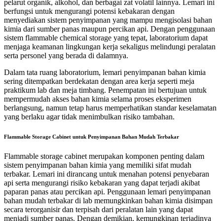
pelarut organik, alkohol, dan berbagai zat volatil lainnya. Lemari ini
berfungsi untuk mengurangi potensi kebakaran dengan
menyediakan sistem penyimpanan yang mampu mengisolasi bahan
kimia dari sumber panas maupun percikan api. Dengan penggunaan
sistem flammable chemical storage yang tepat, laboratorium dapat
menjaga keamanan lingkungan kerja sekaligus melindungi peralatan
serta personel yang berada di dalamnya.
Dalam tata ruang laboratorium, lemari penyimpanan bahan kimia
sering ditempatkan berdekatan dengan area kerja seperti meja
praktikum lab dan meja timbang. Penempatan ini bertujuan untuk
mempermudah akses bahan kimia selama proses eksperimen
berlangsung, namun tetap harus memperhatikan standar keselamatan
yang berlaku agar tidak menimbulkan risiko tambahan.
Flammable Storage Cabinet untuk Penyimpanan Bahan Mudah Terbakar
Flammable storage cabinet merupakan komponen penting dalam
sistem penyimpanan bahan kimia yang memiliki sifat mudah
terbakar. Lemari ini dirancang untuk menahan potensi penyebaran
api serta mengurangi risiko kebakaran yang dapat terjadi akibat
paparan panas atau percikan api.
Penggunaan lemari penyimpanan
bahan mudah terbakar di lab memungkinkan bahan kimia disimpan
secara terorganisir dan terpisah dari peralatan lain yang dapat
menjadi sumber panas. Dengan demikian, kemungkinan terjadinya