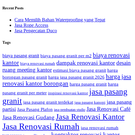
Recent Posts
Cara Memilih Bahan Waterproofing yang Tepat
Jasa Rope Access
Jasa Pengecatan Duco
Tags
biaya renovasi
biaya pasang granit
biaya pasang granit per m2
kantor
dampak renovasi kantor
desain
biaya renovasi rumah
ruang meeting kantor
estimasi biaya pasang granit
harga
harga jasa
borongan pasang granit
harga jasa pasang granit 2026
renovasi kantor borongan
harga pasang granit
harga
jasa pasang
pasang granit per meter
inspirasi renovasi kantor
granit
jasa pasang
jasa pasang granit terdekat
jasa pasang kanopi
Jasa Renovasi Café
partisi
Jasa Pasang Plafon
jasa pembuatan studio
Jasa Renovasi Kantor
Jasa Renovasi Gudang
Jasa Renovasi Rumah
jasa renovasi rumah
kontraktor renovasi kantor