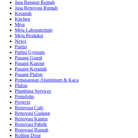
Jasa Bangun Rumah
Jasa Renovasi Rumah
Keramik
Kitchen
Meja
Meja Laboratorium
Meja Produksi
News
Partisi
Partisi Gypsum
Pasang Granit
Pasang Kanopi
Pasang Keramik
Pasang Plafon
Pemasangan Aluminium & Kaca
Plafon
Plumbing Services
Portofolio
Projects
Renovasi Cafe
Renovasi Gudang
Renovasi Kantor
Renovasi Pabrik
Renovasi Rumah
Rolling Door