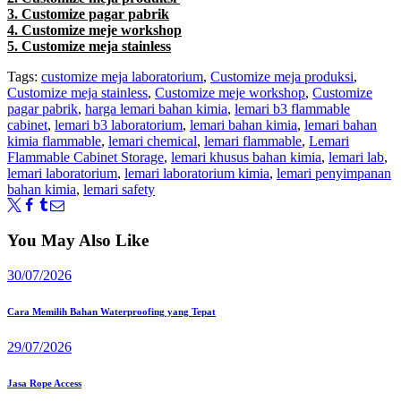
3. Customize pagar pabrik
4. Customize meje workshop
5. Customize meja stainless
Tags:
customize meja laboratorium
,
Customize meja produksi
,
Customize meja stainless
,
Customize meje workshop
,
Customize
pagar pabrik
,
harga lemari bahan kimia
,
lemari b3 flammable
cabinet
,
lemari b3 laboratorium
,
lemari bahan kimia
,
lemari bahan
kimia flammable
,
lemari chemical
,
lemari flammable
,
Lemari
Flammable Cabinet Storage
,
lemari khusus bahan kimia
,
lemari lab
,
lemari laboratorium
,
lemari laboratorium kimia
,
lemari penyimpanan
bahan kimia
,
lemari safety
You May Also Like
30/07/2026
Cara Memilih Bahan Waterproofing yang Tepat
29/07/2026
Jasa Rope Access