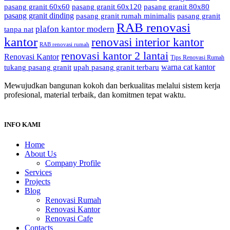
pasang granit 60x60
pasang granit 60x120
pasang granit 80x80
pasang granit dinding
pasang granit rumah minimalis
pasang granit
RAB renovasi
plafon kantor modern
tanpa nat
kantor
renovasi interior kantor
RAB renovasi rumah
renovasi kantor 2 lantai
Renovasi Kantor
Tips Renovasi Rumah
warna cat kantor
tukang pasang granit
upah pasang granit terbaru
Mewujudkan bangunan kokoh dan berkualitas melalui sistem kerja
profesional, material terbaik, dan komitmen tepat waktu.
INFO KAMI
Home
About Us
Company Profile
Services
Projects
Blog
Renovasi Rumah
Renovasi Kantor
Renovasi Cafe
Contacts