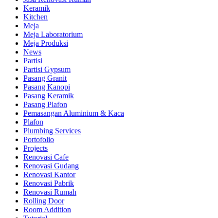
Keramik
Kitchen
Meja
Meja Laboratorium
Meja Produksi
News
Partisi
Partisi Gypsum
Pasang Granit
Pasang Kanopi
Pasang Keramik
Pasang Plafon
Pemasangan Aluminium & Kaca
Plafon
Plumbing Services
Portofolio
Projects
Renovasi Cafe
Renovasi Gudang
Renovasi Kantor
Renovasi Pabrik
Renovasi Rumah
Rolling Door
Room Addition