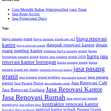
Cara Memilih Bahan Waterproofing yang Tepat
Jasa Rope Access
Jasa Pengecatan Duco
Tags
biaya renovasi
biaya pasang granit
biaya pasang granit per m2
kantor
dampak renovasi kantor
desain
biaya renovasi rumah
ruang meeting kantor
estimasi biaya pasang granit
harga
harga jasa
borongan pasang granit
harga jasa pasang granit 2026
renovasi kantor borongan
harga pasang granit
harga
jasa pasang
pasang granit per meter
inspirasi renovasi kantor
granit
jasa pasang
jasa pasang granit terdekat
jasa pasang kanopi
Jasa Renovasi Café
partisi
Jasa Pasang Plafon
jasa pembuatan studio
Jasa Renovasi Kantor
Jasa Renovasi Gudang
Jasa Renovasi Rumah
jasa renovasi rumah
kontraktor renovasi kantor
terpercaya
jasa rolling door
material kantor terbaik
Pasang Granit
Kontraktor Renovasi Rumah