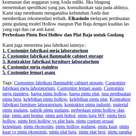
keamanan dan anggaran yang Anda miliki. Jika bingung
menentukan spesifikasi yang pas, konsultasikan saja pada ahlinya.
Kami siap membantu menganalisa kebutuhan Anda dan
memberikan rekomendasi terbaik.
Elkasindo
melayani pembuatan
pintu gudang model Hollow maupun Plat Baja dengan kualitas las
yang rapi dan cat anti karat.
Perbedaan Pintu Besi Hollow dan Plat Baja untuk Gudang
Kami juga menerima jasa fabrikasi lainnya :
1. Customize fabrikasi meja laboratorium
2. Customize fabrikasi flammable cabinet storage
3. Kontraktor fabrikasi furniture laboratorium
4. Customize meja stainless
5. Customize lemari asam
Tags:
Customize fabrikasi flammable cabinet storage
,
Customize
fabrikasi meja laboratorium
,
Customize lemari asam
,
Customize
meja stainless
,
harga pintu hollow
,
harga pintu plat
,
jasa pembuatan
pintu besi
,
kelebihan pintu hollow
,
kelebihan pintu plat
,
Kontraktor
fabrikasi furniture laboratorium
,
kontraktor pintu industri
,
material
pintu gudang
,
pabrik pintu gudang
,
perbedaan pintu hollow dan
plat
,
pintu anti bentur
,
pintu anti bobol
,
pintu baja WF
,
pintu besi
hollow
,
pintu besi hollow vs plat baja
,
pintu custom sesuai
keinginan
,
pintu ekonomis
,
pintu hollow gudang
,
pintu kuat
,
pintu
kuat vs pintu ekonomis
,
pintu plat baja
,
pintu plat besi
,
pintu rangka