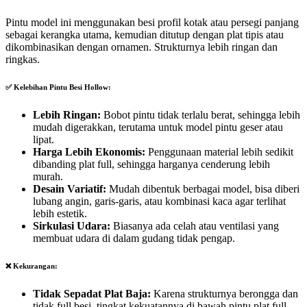
Pintu model ini menggunakan besi profil kotak atau persegi panjang
sebagai kerangka utama, kemudian ditutup dengan plat tipis atau
dikombinasikan dengan ornamen. Strukturnya lebih ringan dan
ringkas.
✅ Kelebihan Pintu Besi Hollow:
Lebih Ringan:
Bobot pintu tidak terlalu berat, sehingga lebih
mudah digerakkan, terutama untuk model pintu geser atau
lipat.
Harga Lebih Ekonomis:
Penggunaan material lebih sedikit
dibanding plat full, sehingga harganya cenderung lebih
murah.
Desain Variatif:
Mudah dibentuk berbagai model, bisa diberi
lubang angin, garis-garis, atau kombinasi kaca agar terlihat
lebih estetik.
Sirkulasi Udara:
Biasanya ada celah atau ventilasi yang
membuat udara di dalam gudang tidak pengap.
❌ Kekurangan:
Tidak Sepadat Plat Baja:
Karena strukturnya berongga dan
tidak full besi, tingkat kekuatannya di bawah pintu plat full.