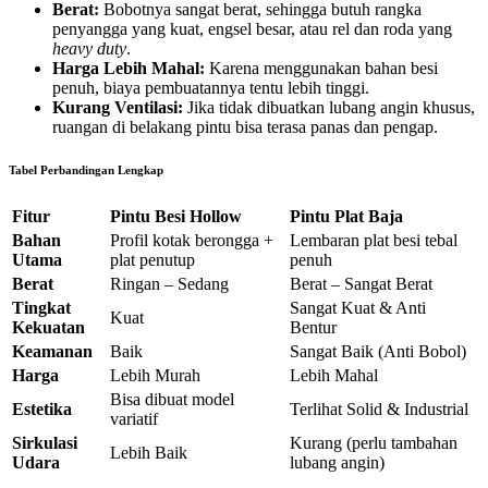
Berat:
Bobotnya sangat berat, sehingga butuh rangka
penyangga yang kuat, engsel besar, atau rel dan roda yang
heavy duty
.
Harga Lebih Mahal:
Karena menggunakan bahan besi
penuh, biaya pembuatannya tentu lebih tinggi.
Kurang Ventilasi:
Jika tidak dibuatkan lubang angin khusus,
ruangan di belakang pintu bisa terasa panas dan pengap.
Tabel Perbandingan Lengkap
Fitur
Pintu Besi Hollow
Pintu Plat Baja
Bahan
Profil kotak berongga +
Lembaran plat besi tebal
Utama
plat penutup
penuh
Berat
Ringan – Sedang
Berat – Sangat Berat
Tingkat
Sangat Kuat & Anti
Kuat
Kekuatan
Bentur
Keamanan
Baik
Sangat Baik (Anti Bobol)
Harga
Lebih Murah
Lebih Mahal
Bisa dibuat model
Estetika
Terlihat Solid & Industrial
variatif
Sirkulasi
Kurang (perlu tambahan
Lebih Baik
Udara
lubang angin)