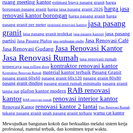
ruang meeting kantor
estimasi biaya pasang granit
harga
harga jasa
borongan pasang granit
harga jasa pasang granit 2026
renovasi kantor borongan
harga pasang granit
harga
jasa pasang
pasang granit per meter
inspirasi renovasi kantor
granit
jasa pasang
jasa pasang granit terdekat
jasa pasang kanopi
Jasa Renovasi Café
partisi
Jasa Pasang Plafon
jasa pembuatan studio
Jasa Renovasi Kantor
Jasa Renovasi Gudang
Jasa Renovasi Rumah
jasa renovasi rumah
kontraktor renovasi kantor
terpercaya
jasa rolling door
material kantor terbaik
Pasang Granit
Kontraktor Renovasi Rumah
pasang granit 60x60
pasang granit 60x120
pasang granit 80x80
pasang granit dinding
pasang granit rumah minimalis
pasang granit
RAB renovasi
plafon kantor modern
tanpa nat
kantor
renovasi interior kantor
RAB renovasi rumah
renovasi kantor 2 lantai
Renovasi Kantor
Tips Renovasi Rumah
warna cat kantor
tukang pasang granit
upah pasang granit terbaru
Mewujudkan bangunan kokoh dan berkualitas melalui sistem kerja
profesional, material terbaik, dan komitmen tepat waktu.