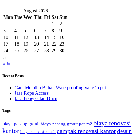
August 2026
Mon
Tue
Wed
Thu
Fri
Sat
Sun
1
2
3
4
5
6
7
8
9
10
11
12
13
14
15
16
17
18
19
20
21
22
23
24
25
26
27
28
29
30
31
« Jul
Recent Posts
Cara Memilih Bahan Waterproofing yang Tepat
Jasa Rope Access
Jasa Pengecatan Duco
Tags
biaya renovasi
biaya pasang granit
biaya pasang granit per m2
kantor
dampak renovasi kantor
desain
biaya renovasi rumah