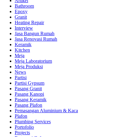
Artikel
Bathroom
Epoxy
Granit
Heating Repair
Interview
Jasa Bangun Rumah
Jasa Renovasi Rumah
Keramik
Kitchen
Meja
Meja Laboratorium
Meja Produksi
News
Partisi
Partisi Gypsum
Pasang Granit
Pasang Kanopi
Pasang Keramik
Pasang Plafon
Pemasangan Aluminium & Kaca
Plafon
Plumbing Services
Portofolio
Projects