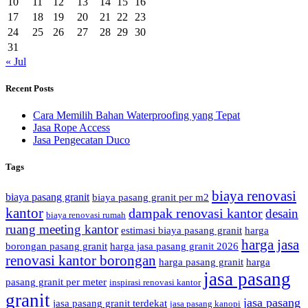
10
11
12
13
14
15
16
17
18
19
20
21
22
23
24
25
26
27
28
29
30
31
« Jul
Recent Posts
Cara Memilih Bahan Waterproofing yang Tepat
Jasa Rope Access
Jasa Pengecatan Duco
Tags
biaya renovasi
biaya pasang granit
biaya pasang granit per m2
kantor
dampak renovasi kantor
desain
biaya renovasi rumah
ruang meeting kantor
estimasi biaya pasang granit
harga
harga jasa
borongan pasang granit
harga jasa pasang granit 2026
renovasi kantor borongan
harga pasang granit
harga
jasa pasang
pasang granit per meter
inspirasi renovasi kantor
granit
jasa pasang
jasa pasang granit terdekat
jasa pasang kanopi