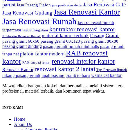
Jasa Renovasi Café
partisi
Jasa Pasang Plafon
jasa pembuatan studio
Jasa Renovasi Kantor
Jasa Renovasi Gudang
Jasa Renovasi Rumah
jasa renovasi rumah
kontraktor renovasi kantor
terpercaya
jasa rolling door
material kantor terbaik
Pasang Granit
Kontraktor Renovasi Rumah
pasang granit 60x60
pasang granit 60x120
pasang granit 80x80
pasang granit dinding
pasang granit rumah minimalis
pasang granit
RAB renovasi
plafon kantor modern
tanpa nat
kantor
renovasi interior kantor
RAB renovasi rumah
renovasi kantor 2 lantai
Renovasi Kantor
Tips Renovasi Rumah
warna cat kantor
tukang pasang granit
upah pasang granit terbaru
Mewujudkan bangunan kokoh dan berkualitas melalui sistem kerja
profesional, material terbaik, dan komitmen tepat waktu.
INFO KAMI
Home
About Us
Company Profile