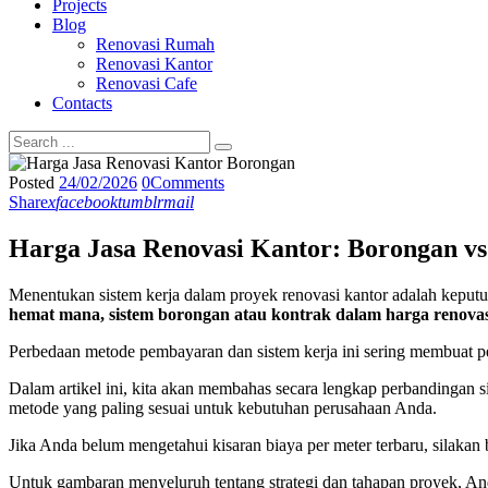
Projects
Blog
Renovasi Rumah
Renovasi Kantor
Renovasi Cafe
Contacts
Posted
24/02/2026
0
Comments
Share
x
facebook
tumblr
mail
Harga Jasa Renovasi Kantor: Borongan 
Menentukan sistem kerja dalam proyek renovasi kantor adalah keputu
hemat mana, sistem borongan atau kontrak dalam harga renovas
Perbedaan metode pembayaran dan sistem kerja ini sering membuat pem
Dalam artikel ini, kita akan membahas secara lengkap perbandingan s
metode yang paling sesuai untuk kebutuhan perusahaan Anda.
Jika Anda belum mengetahui kisaran biaya per meter terbaru, silaka
Untuk gambaran menyeluruh tentang strategi dan tahapan proyek, 