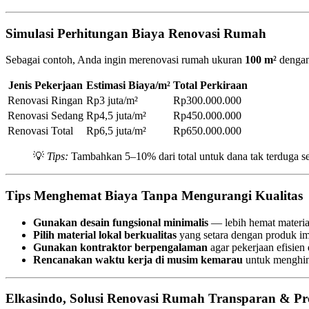
Simulasi Perhitungan Biaya Renovasi Rumah
Sebagai contoh, Anda ingin merenovasi rumah ukuran
100 m²
dengan
Jenis Pekerjaan
Estimasi Biaya/m²
Total Perkiraan
Renovasi Ringan
Rp3 juta/m²
Rp300.000.000
Renovasi Sedang
Rp4,5 juta/m²
Rp450.000.000
Renovasi Total
Rp6,5 juta/m²
Rp650.000.000
💡
Tips:
Tambahkan 5–10% dari total untuk dana tak terduga sep
Tips Menghemat Biaya Tanpa Mengurangi Kualitas
Gunakan desain fungsional minimalis
— lebih hemat materia
Pilih material lokal berkualitas
yang setara dengan produk im
Gunakan kontraktor berpengalaman
agar pekerjaan efisien
Rencanakan waktu kerja di musim kemarau
untuk menghin
Elkasindo, Solusi Renovasi Rumah Transparan & Pro