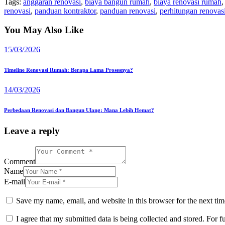
Tags:
anggaran renovasi
,
biaya bangun rumah
,
biaya renovasi rumah
renovasi
,
panduan kontraktor
,
panduan renovasi
,
perhitungan renovas
You May Also Like
15/03/2026
Timeline Renovasi Rumah: Berapa Lama Prosesnya?
14/03/2026
Perbedaan Renovasi dan Bangun Ulang: Mana Lebih Hemat?
Leave a reply
Comment
Name
E-mail
Save my name, email, and website in this browser for the next ti
I agree that my submitted data is being collected and stored. For f