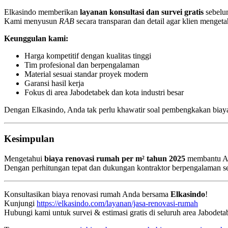
Elkasindo memberikan
layanan konsultasi dan survei gratis
sebelu
Kami menyusun
RAB
secara transparan dan detail agar klien menget
Keunggulan kami:
Harga kompetitif dengan kualitas tinggi
Tim profesional dan berpengalaman
Material sesuai standar proyek modern
Garansi hasil kerja
Fokus di area Jabodetabek dan kota industri besar
Dengan Elkasindo, Anda tak perlu khawatir soal pembengkakan biaya. 
Kesimpulan
Mengetahui
biaya renovasi rumah per m² tahun 2025
membantu And
Dengan perhitungan tepat dan dukungan kontraktor berpengalaman s
Konsultasikan biaya renovasi rumah Anda bersama
Elkasindo
!
Kunjungi
https://elkasindo.com/layanan/jasa-renovasi-rumah
Hubungi kami untuk survei & estimasi gratis di seluruh area Jabodeta