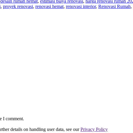
,
desain rumah hemat
,
estimasi biaya renovasi
,
harga renovasi rumah 20
i
,
proyek renovasi
,
renovasi hemat
,
renovasi interior
,
Renovasi Rumah
,
me I comment.
urther details on handling user data, see our
Privacy Policy