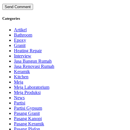
Categories
Artikel
Bathroom
Epoxy
Granit
Heating Repair
Interview
Jasa Bangun Rumah
Jasa Renovasi Rumah
Keramik
Kitchen
Meja
Meja Laboratorium
Meja Produksi
News
Partisi
Partisi Gypsum
Pasang Granit
Pasang Kanopi
Pasang Keramik
Pasang Plafon