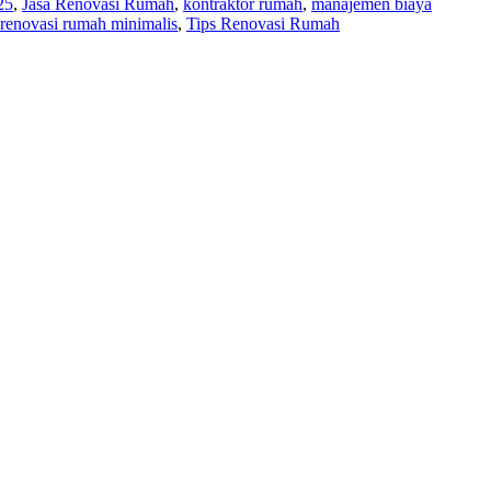
25
,
Jasa Renovasi Rumah
,
kontraktor rumah
,
manajemen biaya
renovasi rumah minimalis
,
Tips Renovasi Rumah