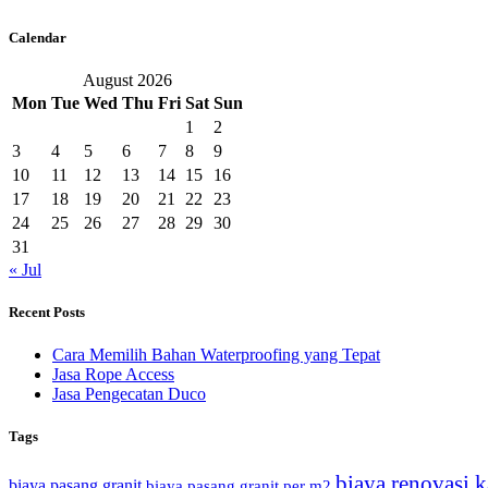
Calendar
August 2026
Mon
Tue
Wed
Thu
Fri
Sat
Sun
1
2
3
4
5
6
7
8
9
10
11
12
13
14
15
16
17
18
19
20
21
22
23
24
25
26
27
28
29
30
31
« Jul
Recent Posts
Cara Memilih Bahan Waterproofing yang Tepat
Jasa Rope Access
Jasa Pengecatan Duco
Tags
biaya renovasi k
biaya pasang granit
biaya pasang granit per m2