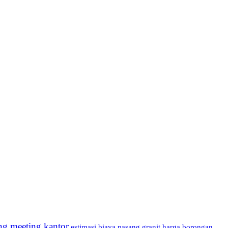
ng meeting kantor
estimasi biaya pasang granit
harga borongan