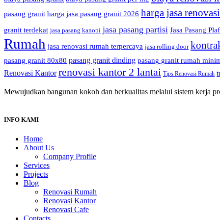
harga jasa renovas
pasang granit
harga jasa pasang granit 2026
jasa pasang partisi
granit terdekat
Jasa Pasang Pla
jasa pasang kanopi
Rumah
kontra
jasa renovasi rumah terpercaya
jasa rolling door
pasang granit dinding
pasang granit 80x80
pasang granit rumah minim
renovasi kantor 2 lantai
Renovasi Kantor
t
Tips Renovasi Rumah
Mewujudkan bangunan kokoh dan berkualitas melalui sistem kerja prof
INFO KAMI
Home
About Us
Company Profile
Services
Projects
Blog
Renovasi Rumah
Renovasi Kantor
Renovasi Cafe
Contacts