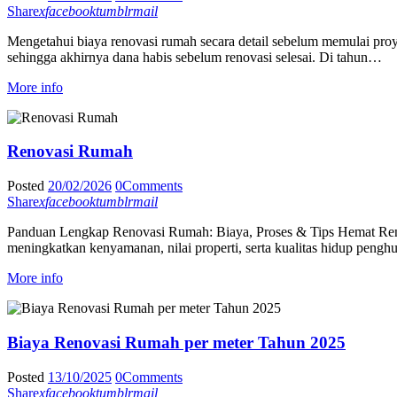
Share
x
facebook
tumblr
mail
Mengetahui biaya renovasi rumah secara detail sebelum memulai proy
sehingga akhirnya dana habis sebelum renovasi selesai. Di tahun…
More info
Renovasi Rumah
Posted
20/02/2026
0
Comments
Share
x
facebook
tumblr
mail
Panduan Lengkap Renovasi Rumah: Biaya, Proses & Tips Hemat Renov
meningkatkan kenyamanan, nilai properti, serta kualitas hidup peng
More info
Biaya Renovasi Rumah per meter Tahun 2025
Posted
13/10/2025
0
Comments
Share
x
facebook
tumblr
mail