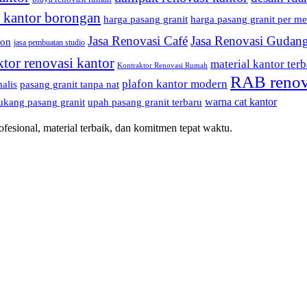
i kantor borongan
harga pasang granit
harga pasang granit per me
Jasa Renovasi Café
Jasa Renovasi Gudan
fon
jasa pembuatan studio
ktor renovasi kantor
material kantor terb
Kontraktor Renovasi Rumah
RAB renov
plafon kantor modern
alis
pasang granit tanpa nat
warna cat kantor
ukang pasang granit
upah pasang granit terbaru
esional, material terbaik, dan komitmen tepat waktu.