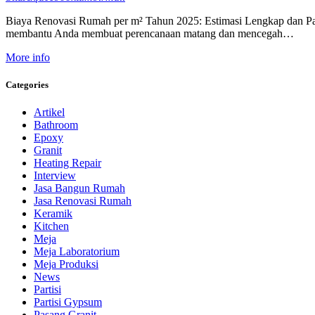
Biaya Renovasi Rumah per m² Tahun 2025: Estimasi Lengkap dan Pan
membantu Anda membuat perencanaan matang dan mencegah…
More info
Categories
Artikel
Bathroom
Epoxy
Granit
Heating Repair
Interview
Jasa Bangun Rumah
Jasa Renovasi Rumah
Keramik
Kitchen
Meja
Meja Laboratorium
Meja Produksi
News
Partisi
Partisi Gypsum
Pasang Granit