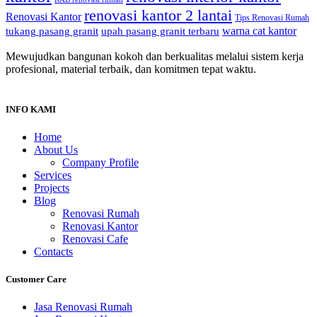
renovasi kantor 2 lantai
Renovasi Kantor
Tips Renovasi Rumah
warna cat kantor
tukang pasang granit
upah pasang granit terbaru
Mewujudkan bangunan kokoh dan berkualitas melalui sistem kerja
profesional, material terbaik, dan komitmen tepat waktu.
INFO KAMI
Home
About Us
Company Profile
Services
Projects
Blog
Renovasi Rumah
Renovasi Kantor
Renovasi Cafe
Contacts
Customer Care
Jasa Renovasi Rumah