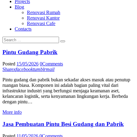
Projects
Blog
Renovasi Rumah
Renovasi Kantor
Renovasi Cafe
Contacts
Pintu Gudang Pabrik
Posted
15/05/2026
0
Comments
Share
x
facebook
tumblr
mail
Pintu gudang dan pabrik bukan sekadar akses masuk atau penutup
ruangan biasa. Komponen ini adalah bagian paling vital dari
infrastruktur industri yang berfungsi menjaga keamanan aset,
kelancaran logistik, serta kenyamanan lingkungan kerja. Berbeda
dengan pintu…
More info
Jasa Pembuatan Pintu Besi Gudang dan Pabrik
Posted
11/05/2026
0
Comments