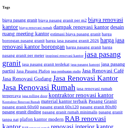
Tags
biaya renovasi
biaya pasang granit
biaya pasang granit per m2
kantor
dampak renovasi kantor
desain
biaya renovasi rumah
ruang meeting kantor
estimasi biaya pasang granit
harga
harga jasa
borongan pasang granit
harga jasa pasang granit 2026
renovasi kantor borongan
harga pasang granit
harga
jasa pasang
pasang granit per meter
inspirasi renovasi kantor
granit
jasa pasang
jasa pasang granit terdekat
jasa pasang kanopi
Jasa Renovasi Café
partisi
Jasa Pasang Plafon
jasa pembuatan studio
Jasa Renovasi Kantor
Jasa Renovasi Gudang
Jasa Renovasi Rumah
jasa renovasi rumah
kontraktor renovasi kantor
terpercaya
jasa rolling door
material kantor terbaik
Pasang Granit
Kontraktor Renovasi Rumah
pasang granit 60x60
pasang granit 60x120
pasang granit 80x80
pasang granit dinding
pasang granit rumah minimalis
pasang granit
RAB renovasi
plafon kantor modern
tanpa nat
kantor
renovasi interior kantor
RAB renovasi rumah