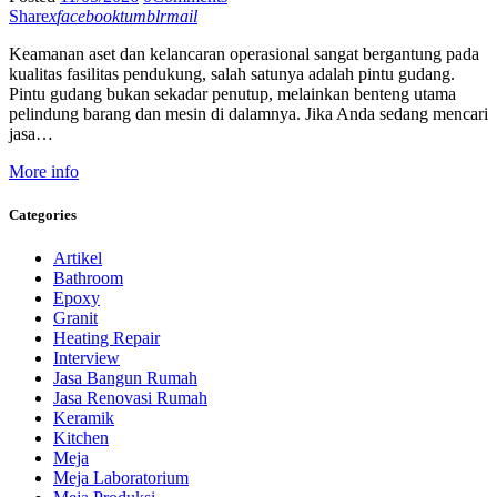
Share
x
facebook
tumblr
mail
Keamanan aset dan kelancaran operasional sangat bergantung pada
kualitas fasilitas pendukung, salah satunya adalah pintu gudang.
Pintu gudang bukan sekadar penutup, melainkan benteng utama
pelindung barang dan mesin di dalamnya. Jika Anda sedang mencari
jasa…
More info
Categories
Artikel
Bathroom
Epoxy
Granit
Heating Repair
Interview
Jasa Bangun Rumah
Jasa Renovasi Rumah
Keramik
Kitchen
Meja
Meja Laboratorium