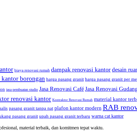
antor
dampak renovasi kantor
desain rua
biaya renovasi rumah
i kantor borongan
harga pasang granit
harga pasang granit per me
Jasa Renovasi Café
Jasa Renovasi Gudan
fon
jasa pembuatan studio
ktor renovasi kantor
material kantor terb
Kontraktor Renovasi Rumah
RAB renov
plafon kantor modern
alis
pasang granit tanpa nat
warna cat kantor
ukang pasang granit
upah pasang granit terbaru
esional, material terbaik, dan komitmen tepat waktu.