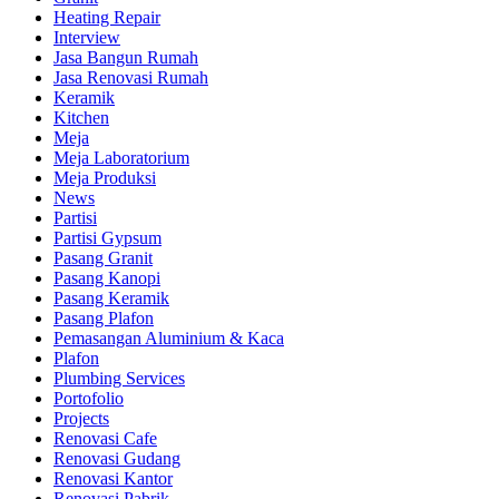
Heating Repair
Interview
Jasa Bangun Rumah
Jasa Renovasi Rumah
Keramik
Kitchen
Meja
Meja Laboratorium
Meja Produksi
News
Partisi
Partisi Gypsum
Pasang Granit
Pasang Kanopi
Pasang Keramik
Pasang Plafon
Pemasangan Aluminium & Kaca
Plafon
Plumbing Services
Portofolio
Projects
Renovasi Cafe
Renovasi Gudang
Renovasi Kantor
Renovasi Pabrik