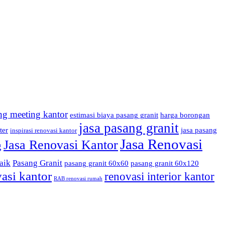
ng meeting kantor
estimasi biaya pasang granit
harga borongan
jasa pasang granit
ter
jasa pasang
inspirasi renovasi kantor
Jasa Renovasi
Jasa Renovasi Kantor
g
aik
Pasang Granit
pasang granit 60x60
pasang granit 60x120
asi kantor
renovasi interior kantor
RAB renovasi rumah