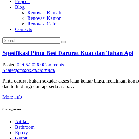
Projects
Blog
Renovasi Rumah
Renovasi Kantor
Renovasi Cafe
Contacts
Spesifikasi Pintu Besi Darurat Kuat dan Tahan Api
Posted
02/05/2026
0
Comments
Share
x
facebook
tumblr
mail
Pintu darurat bukan sekadar akses jalan keluar biasa, melainkan komp
dan terlindungi dari api serta asap.…
More info
Categories
Artikel
Bathroom
Epoxy
Granit