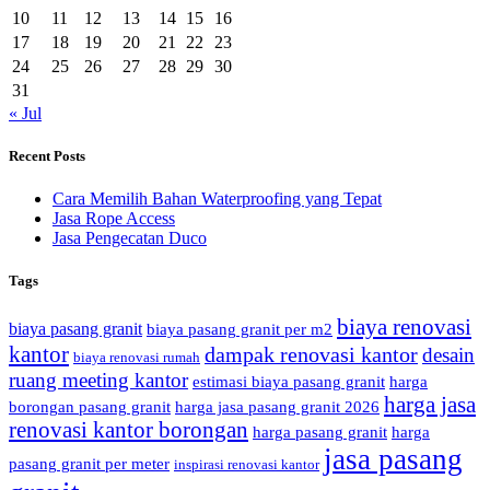
10
11
12
13
14
15
16
17
18
19
20
21
22
23
24
25
26
27
28
29
30
31
« Jul
Recent Posts
Cara Memilih Bahan Waterproofing yang Tepat
Jasa Rope Access
Jasa Pengecatan Duco
Tags
biaya renovasi
biaya pasang granit
biaya pasang granit per m2
kantor
dampak renovasi kantor
desain
biaya renovasi rumah
ruang meeting kantor
estimasi biaya pasang granit
harga
harga jasa
borongan pasang granit
harga jasa pasang granit 2026
renovasi kantor borongan
harga pasang granit
harga
jasa pasang
pasang granit per meter
inspirasi renovasi kantor