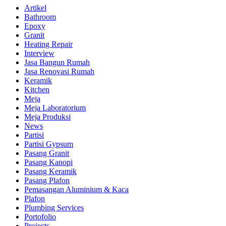
Artikel
Bathroom
Epoxy
Granit
Heating Repair
Interview
Jasa Bangun Rumah
Jasa Renovasi Rumah
Keramik
Kitchen
Meja
Meja Laboratorium
Meja Produksi
News
Partisi
Partisi Gypsum
Pasang Granit
Pasang Kanopi
Pasang Keramik
Pasang Plafon
Pemasangan Aluminium & Kaca
Plafon
Plumbing Services
Portofolio
Projects