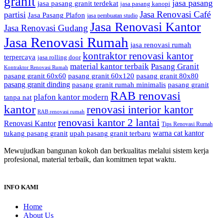
granit
jasa pasang
jasa pasang granit terdekat
jasa pasang kanopi
Jasa Renovasi Café
partisi
Jasa Pasang Plafon
jasa pembuatan studio
Jasa Renovasi Kantor
Jasa Renovasi Gudang
Jasa Renovasi Rumah
jasa renovasi rumah
kontraktor renovasi kantor
terpercaya
jasa rolling door
material kantor terbaik
Pasang Granit
Kontraktor Renovasi Rumah
pasang granit 60x60
pasang granit 60x120
pasang granit 80x80
pasang granit dinding
pasang granit rumah minimalis
pasang granit
RAB renovasi
plafon kantor modern
tanpa nat
kantor
renovasi interior kantor
RAB renovasi rumah
renovasi kantor 2 lantai
Renovasi Kantor
Tips Renovasi Rumah
warna cat kantor
tukang pasang granit
upah pasang granit terbaru
Mewujudkan bangunan kokoh dan berkualitas melalui sistem kerja
profesional, material terbaik, dan komitmen tepat waktu.
INFO KAMI
Home
About Us