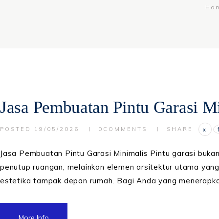
Ho
Jasa Pembuatan Pintu Garasi M
POSTED
19/05/2026
0
COMMENTS
SHARE
X
Jasa Pembuatan Pintu Garasi Minimalis Pintu garasi bukan
penutup ruangan, melainkan elemen arsitektur utama yang
estetika tampak depan rumah. Bagi Anda yang menerapk
More Info