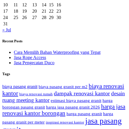
10
11
12
13
14
15
16
17
18
19
20
21
22
23
24
25
26
27
28
29
30
31
« Jul
Recent Posts
Cara Memilih Bahan Waterproofing yang Tepat
Jasa Rope Access
Jasa Pengecatan Duco
Tags
biaya renovasi
biaya pasang granit
biaya pasang granit per m2
kantor
dampak renovasi kantor
desain
biaya renovasi rumah
ruang meeting kantor
estimasi biaya pasang granit
harga
harga jasa
borongan pasang granit
harga jasa pasang granit 2026
renovasi kantor borongan
harga pasang granit
harga
jasa pasang
pasang granit per meter
inspirasi renovasi kantor