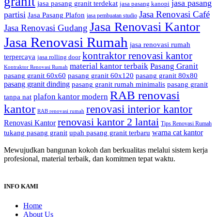
granit
jasa pasang
jasa pasang granit terdekat
jasa pasang kanopi
Jasa Renovasi Café
partisi
Jasa Pasang Plafon
jasa pembuatan studio
Jasa Renovasi Kantor
Jasa Renovasi Gudang
Jasa Renovasi Rumah
jasa renovasi rumah
kontraktor renovasi kantor
terpercaya
jasa rolling door
material kantor terbaik
Pasang Granit
Kontraktor Renovasi Rumah
pasang granit 60x60
pasang granit 60x120
pasang granit 80x80
pasang granit dinding
pasang granit rumah minimalis
pasang granit
RAB renovasi
plafon kantor modern
tanpa nat
kantor
renovasi interior kantor
RAB renovasi rumah
renovasi kantor 2 lantai
Renovasi Kantor
Tips Renovasi Rumah
warna cat kantor
tukang pasang granit
upah pasang granit terbaru
Mewujudkan bangunan kokoh dan berkualitas melalui sistem kerja
profesional, material terbaik, dan komitmen tepat waktu.
INFO KAMI
Home
About Us