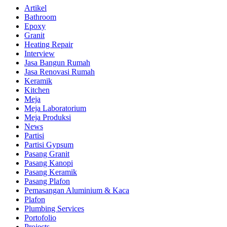
Artikel
Bathroom
Epoxy
Granit
Heating Repair
Interview
Jasa Bangun Rumah
Jasa Renovasi Rumah
Keramik
Kitchen
Meja
Meja Laboratorium
Meja Produksi
News
Partisi
Partisi Gypsum
Pasang Granit
Pasang Kanopi
Pasang Keramik
Pasang Plafon
Pemasangan Aluminium & Kaca
Plafon
Plumbing Services
Portofolio
Projects