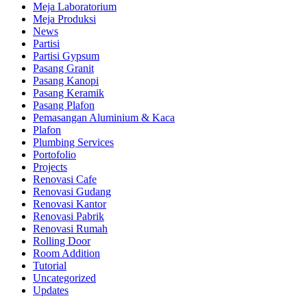
Meja Laboratorium
Meja Produksi
News
Partisi
Partisi Gypsum
Pasang Granit
Pasang Kanopi
Pasang Keramik
Pasang Plafon
Pemasangan Aluminium & Kaca
Plafon
Plumbing Services
Portofolio
Projects
Renovasi Cafe
Renovasi Gudang
Renovasi Kantor
Renovasi Pabrik
Renovasi Rumah
Rolling Door
Room Addition
Tutorial
Uncategorized
Updates