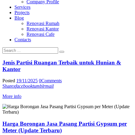
Company Profile
Services
Projects
Blog
Renovasi Rumah
Renovasi Kantor
Renovasi Cafe
Contacts
Jenis Partisi Ruangan Terbaik untuk Hunian &
Kantor
Posted
19/11/2025
0
Comments
Share
x
facebook
tumblr
mail
More info
Harga Borongan Jasa Pasang Partisi Gypsum per
Meter (Update Terbaru)