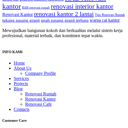
kantor
renovasi interior kantor
RAB renovasi rumah
renovasi kantor 2 lantai
Renovasi Kantor
Tips Renovasi Rumah
warna cat kantor
tukang pasang granit
upah pasang granit terbaru
Mewujudkan bangunan kokoh dan berkualitas melalui sistem kerja
profesional, material terbaik, dan komitmen tepat waktu.
INFO KAMI
Home
About Us
Company Profile
Services
Projects
Blog
Renovasi Rumah
Renovasi Kantor
Renovasi Cafe
Contacts
Customer Care