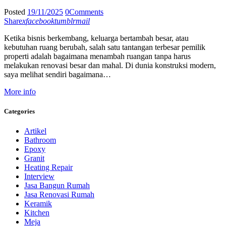
Posted
19/11/2025
0
Comments
Share
x
facebook
tumblr
mail
Ketika bisnis berkembang, keluarga bertambah besar, atau
kebutuhan ruang berubah, salah satu tantangan terbesar pemilik
properti adalah bagaimana menambah ruangan tanpa harus
melakukan renovasi besar dan mahal. Di dunia konstruksi modern,
saya melihat sendiri bagaimana…
More info
Categories
Artikel
Bathroom
Epoxy
Granit
Heating Repair
Interview
Jasa Bangun Rumah
Jasa Renovasi Rumah
Keramik
Kitchen
Meja