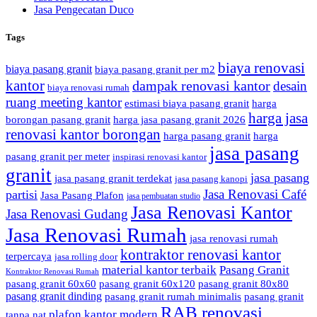
Jasa Pengecatan Duco
Tags
biaya renovasi
biaya pasang granit
biaya pasang granit per m2
kantor
dampak renovasi kantor
desain
biaya renovasi rumah
ruang meeting kantor
estimasi biaya pasang granit
harga
harga jasa
borongan pasang granit
harga jasa pasang granit 2026
renovasi kantor borongan
harga pasang granit
harga
jasa pasang
pasang granit per meter
inspirasi renovasi kantor
granit
jasa pasang
jasa pasang granit terdekat
jasa pasang kanopi
Jasa Renovasi Café
partisi
Jasa Pasang Plafon
jasa pembuatan studio
Jasa Renovasi Kantor
Jasa Renovasi Gudang
Jasa Renovasi Rumah
jasa renovasi rumah
kontraktor renovasi kantor
terpercaya
jasa rolling door
material kantor terbaik
Pasang Granit
Kontraktor Renovasi Rumah
pasang granit 60x60
pasang granit 60x120
pasang granit 80x80
pasang granit dinding
pasang granit rumah minimalis
pasang granit
RAB renovasi
plafon kantor modern
tanpa nat