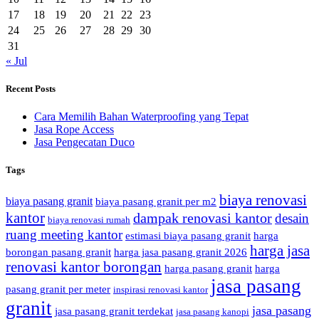
17
18
19
20
21
22
23
24
25
26
27
28
29
30
31
« Jul
Recent Posts
Cara Memilih Bahan Waterproofing yang Tepat
Jasa Rope Access
Jasa Pengecatan Duco
Tags
biaya renovasi
biaya pasang granit
biaya pasang granit per m2
kantor
dampak renovasi kantor
desain
biaya renovasi rumah
ruang meeting kantor
estimasi biaya pasang granit
harga
harga jasa
borongan pasang granit
harga jasa pasang granit 2026
renovasi kantor borongan
harga pasang granit
harga
jasa pasang
pasang granit per meter
inspirasi renovasi kantor
granit
jasa pasang
jasa pasang granit terdekat
jasa pasang kanopi