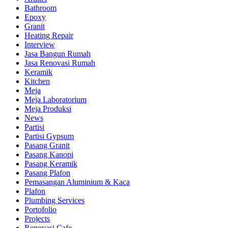
Bathroom
Epoxy
Granit
Heating Repair
Interview
Jasa Bangun Rumah
Jasa Renovasi Rumah
Keramik
Kitchen
Meja
Meja Laboratorium
Meja Produksi
News
Partisi
Partisi Gypsum
Pasang Granit
Pasang Kanopi
Pasang Keramik
Pasang Plafon
Pemasangan Aluminium & Kaca
Plafon
Plumbing Services
Portofolio
Projects
Renovasi Cafe