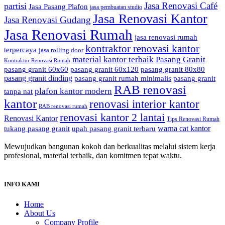
Jasa Renovasi Café
partisi
Jasa Pasang Plafon
jasa pembuatan studio
Jasa Renovasi Kantor
Jasa Renovasi Gudang
Jasa Renovasi Rumah
jasa renovasi rumah
kontraktor renovasi kantor
terpercaya
jasa rolling door
material kantor terbaik
Pasang Granit
Kontraktor Renovasi Rumah
pasang granit 60x60
pasang granit 60x120
pasang granit 80x80
pasang granit dinding
pasang granit rumah minimalis
pasang granit
RAB renovasi
plafon kantor modern
tanpa nat
kantor
renovasi interior kantor
RAB renovasi rumah
renovasi kantor 2 lantai
Renovasi Kantor
Tips Renovasi Rumah
warna cat kantor
tukang pasang granit
upah pasang granit terbaru
Mewujudkan bangunan kokoh dan berkualitas melalui sistem kerja
profesional, material terbaik, dan komitmen tepat waktu.
INFO KAMI
Home
About Us
Company Profile