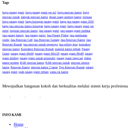
Tags
biaya pasang granit
biaya pasang granit per m2
biaya renovasi kantor
biaya
renovasi rumah
dampak renovasi kantor
desain ruang meeting kantor
estimasi
biaya pasang granit
harga borongan pasang granit
harga jasa pasang granit 2026
harga jasa renovasi kantor borongan
harga pasang granit
harga pasang granit per
meter
inspirasi renovasi kantor
jasa pasang granit
jasa pasang granit terdekat
jasa pasang kanopi
jasa pasang partisi
Jasa Pasang Plafon
jasa pembuatan
studio
Jasa Renovasi Café
Jasa Renovasi Gudang
Jasa Renovasi Kantor
Jasa
Renovasi Rumah
jasa renovasi rumah terpercaya
jasa rolling door
kontraktor
renovasi kantor
Kontraktor Renovasi Rumah
material kantor terbaik
Pasang
Granit
pasang granit 60x60
pasang granit 60x120
pasang granit 80x80
pasang
granit dinding
pasang granit rumah minimalis
pasang granit tanpa nat
plafon
kantor modern
RAB renovasi kantor
RAB renovasi rumah
renovasi interior
kantor
Renovasi Kantor
renovasi kantor 2 lantai
Tips Renovasi Rumah
tukang
pasang granit
upah pasang granit terbaru
warna cat kantor
Mewujudkan bangunan kokoh dan berkualitas melalui sistem kerja profesional
INFO KAMI
Home