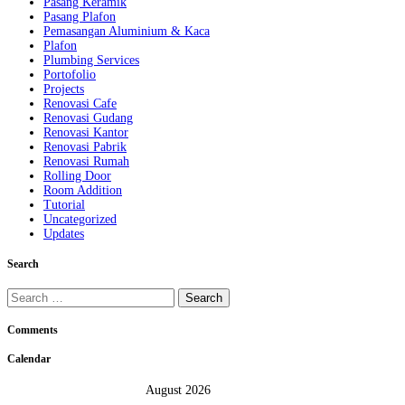
Pasang Keramik
Pasang Plafon
Pemasangan Aluminium & Kaca
Plafon
Plumbing Services
Portofolio
Projects
Renovasi Cafe
Renovasi Gudang
Renovasi Kantor
Renovasi Pabrik
Renovasi Rumah
Rolling Door
Room Addition
Tutorial
Uncategorized
Updates
Search
Search
for:
Comments
Calendar
August 2026