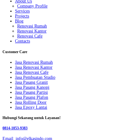
About Us
Company Profile
Services
Projects
Blog
Renovasi Rumah
Renovasi Kantor
Renovasi Cafe
Contacts
Customer Care
Jasa Renovasi Rumah
Jasa Renovasi Kantor
Jasa Renovasi Cafe
Jasa Pembuatan Studio
Jasa Pasang Granit
Jasa Pasang Kanopi
Jasa Pasang Partisi
Jasa Pasang Plafon
Jasa Rolling Door
Jasa Epoxy Lantai
Hubungi Sekarang untuk Layanan!
0814-1053-9383
Email: info@elkasindo.com