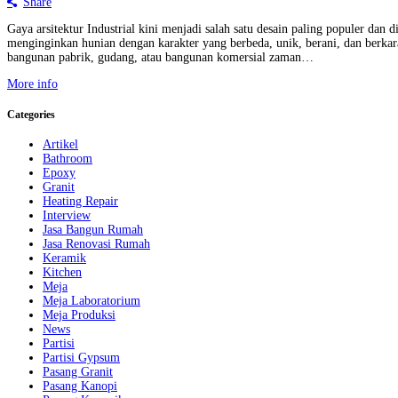
Share
Gaya arsitektur Industrial kini menjadi salah satu desain paling populer dan 
menginginkan hunian dengan karakter yang berbeda, unik, berani, dan berkarak
bangunan pabrik, gudang, atau bangunan komersial zaman…
More info
Categories
Artikel
Bathroom
Epoxy
Granit
Heating Repair
Interview
Jasa Bangun Rumah
Jasa Renovasi Rumah
Keramik
Kitchen
Meja
Meja Laboratorium
Meja Produksi
News
Partisi
Partisi Gypsum
Pasang Granit
Pasang Kanopi