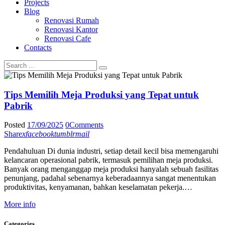
Projects
Blog
Renovasi Rumah
Renovasi Kantor
Renovasi Cafe
Contacts
Tips Memilih Meja Produksi yang Tepat untuk
Pabrik
Posted
17/09/2025
0
Comments
Share
x
facebook
tumblr
mail
Pendahuluan Di dunia industri, setiap detail kecil bisa memengaruhi
kelancaran operasional pabrik, termasuk pemilihan meja produksi.
Banyak orang menganggap meja produksi hanyalah sebuah fasilitas
penunjang, padahal sebenarnya keberadaannya sangat menentukan
produktivitas, kenyamanan, bahkan keselamatan pekerja.…
More info
Categories