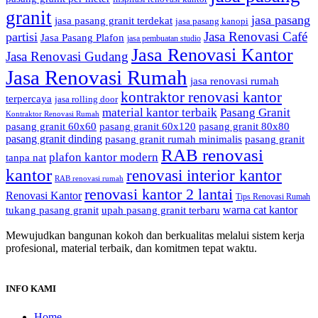
granit
jasa pasang
jasa pasang granit terdekat
jasa pasang kanopi
Jasa Renovasi Café
partisi
Jasa Pasang Plafon
jasa pembuatan studio
Jasa Renovasi Kantor
Jasa Renovasi Gudang
Jasa Renovasi Rumah
jasa renovasi rumah
kontraktor renovasi kantor
terpercaya
jasa rolling door
material kantor terbaik
Pasang Granit
Kontraktor Renovasi Rumah
pasang granit 60x60
pasang granit 60x120
pasang granit 80x80
pasang granit dinding
pasang granit rumah minimalis
pasang granit
RAB renovasi
plafon kantor modern
tanpa nat
kantor
renovasi interior kantor
RAB renovasi rumah
renovasi kantor 2 lantai
Renovasi Kantor
Tips Renovasi Rumah
warna cat kantor
tukang pasang granit
upah pasang granit terbaru
Mewujudkan bangunan kokoh dan berkualitas melalui sistem kerja
profesional, material terbaik, dan komitmen tepat waktu.
INFO KAMI
Home