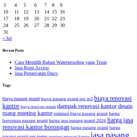
3
4
5
6
7
8
9
10
11
12
13
14
15
16
17
18
19
20
21
22
23
24
25
26
27
28
29
30
31
« Jul
Recent Posts
Cara Memilih Bahan Waterproofing yang Tepat
Jasa Rope Access
Jasa Pengecatan Duco
Tags
biaya renovasi
biaya pasang granit
biaya pasang granit per m2
kantor
dampak renovasi kantor
desain
biaya renovasi rumah
ruang meeting kantor
estimasi biaya pasang granit
harga
harga jasa
borongan pasang granit
harga jasa pasang granit 2026
renovasi kantor borongan
harga pasang granit
harga
jasa pasang
pasang granit per meter
inspirasi renovasi kantor