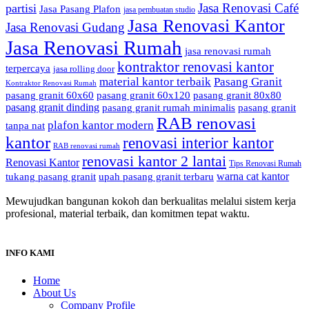
Jasa Renovasi Café
partisi
Jasa Pasang Plafon
jasa pembuatan studio
Jasa Renovasi Kantor
Jasa Renovasi Gudang
Jasa Renovasi Rumah
jasa renovasi rumah
kontraktor renovasi kantor
terpercaya
jasa rolling door
material kantor terbaik
Pasang Granit
Kontraktor Renovasi Rumah
pasang granit 60x60
pasang granit 60x120
pasang granit 80x80
pasang granit dinding
pasang granit rumah minimalis
pasang granit
RAB renovasi
plafon kantor modern
tanpa nat
kantor
renovasi interior kantor
RAB renovasi rumah
renovasi kantor 2 lantai
Renovasi Kantor
Tips Renovasi Rumah
warna cat kantor
tukang pasang granit
upah pasang granit terbaru
Mewujudkan bangunan kokoh dan berkualitas melalui sistem kerja
profesional, material terbaik, dan komitmen tepat waktu.
INFO KAMI
Home
About Us
Company Profile