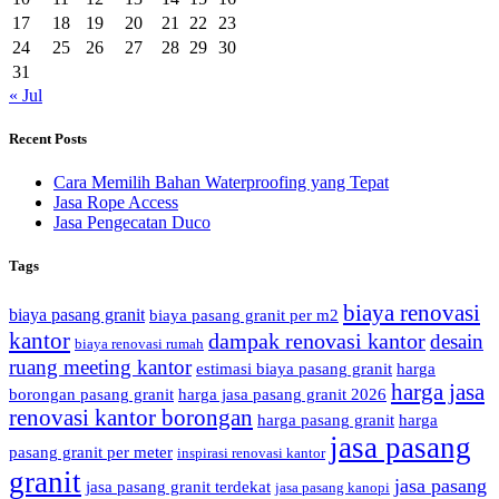
17
18
19
20
21
22
23
24
25
26
27
28
29
30
31
« Jul
Recent Posts
Cara Memilih Bahan Waterproofing yang Tepat
Jasa Rope Access
Jasa Pengecatan Duco
Tags
biaya renovasi
biaya pasang granit
biaya pasang granit per m2
kantor
dampak renovasi kantor
desain
biaya renovasi rumah
ruang meeting kantor
estimasi biaya pasang granit
harga
harga jasa
borongan pasang granit
harga jasa pasang granit 2026
renovasi kantor borongan
harga pasang granit
harga
jasa pasang
pasang granit per meter
inspirasi renovasi kantor
granit
jasa pasang
jasa pasang granit terdekat
jasa pasang kanopi