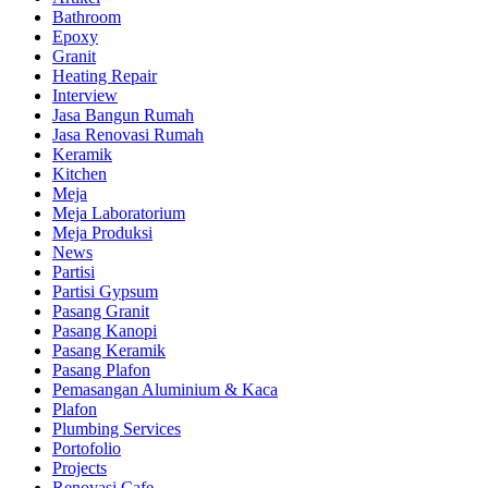
Bathroom
Epoxy
Granit
Heating Repair
Interview
Jasa Bangun Rumah
Jasa Renovasi Rumah
Keramik
Kitchen
Meja
Meja Laboratorium
Meja Produksi
News
Partisi
Partisi Gypsum
Pasang Granit
Pasang Kanopi
Pasang Keramik
Pasang Plafon
Pemasangan Aluminium & Kaca
Plafon
Plumbing Services
Portofolio
Projects
Renovasi Cafe