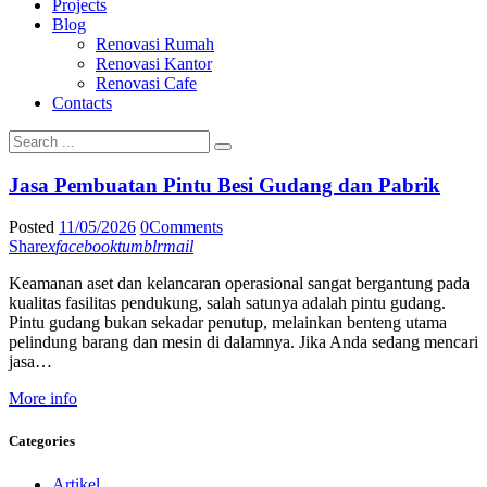
Projects
Blog
Renovasi Rumah
Renovasi Kantor
Renovasi Cafe
Contacts
Jasa Pembuatan Pintu Besi Gudang dan Pabrik
Posted
11/05/2026
0
Comments
Share
x
facebook
tumblr
mail
Keamanan aset dan kelancaran operasional sangat bergantung pada
kualitas fasilitas pendukung, salah satunya adalah pintu gudang.
Pintu gudang bukan sekadar penutup, melainkan benteng utama
pelindung barang dan mesin di dalamnya. Jika Anda sedang mencari
jasa…
More info
Categories
Artikel