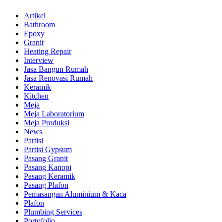
Artikel
Bathroom
Epoxy
Granit
Heating Repair
Interview
Jasa Bangun Rumah
Jasa Renovasi Rumah
Keramik
Kitchen
Meja
Meja Laboratorium
Meja Produksi
News
Partisi
Partisi Gypsum
Pasang Granit
Pasang Kanopi
Pasang Keramik
Pasang Plafon
Pemasangan Aluminium & Kaca
Plafon
Plumbing Services
Portofolio