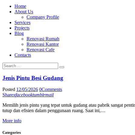
Home
About Us
Company Profile
Services
Projects
Blog
Renovasi Rumah
Renovasi Kantor
Renovasi Cafe
Contacts
Jenis Pintu Besi Gudang
Posted
12/05/2026
0
Comments
Share
x
facebook
tumblr
mail
Memilih jenis pintu yang tepat untuk gudang atau pabrik sangat penti
tutup dan efisien dalam penggunaan ruang. Saat ini,…
More info
Categories