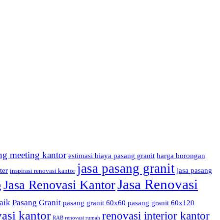
ng meeting kantor
estimasi biaya pasang granit
harga borongan
jasa pasang granit
ter
jasa pasang
inspirasi renovasi kantor
Jasa Renovasi
Jasa Renovasi Kantor
g
aik
Pasang Granit
pasang granit 60x60
pasang granit 60x120
asi kantor
renovasi interior kantor
RAB renovasi rumah