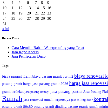
3
4
5
6
7
8
9
10
11
12
13
14
15
16
17
18
19
20
21
22
23
24
25
26
27
28
29
30
31
« Jul
Recent Posts
Cara Memilih Bahan Waterproofing yang Tepat
Jasa Rope Access
Jasa Pengecatan Duco
Tags
biaya renovasi k
biaya pasang granit
biaya pasang granit per m2
harga jasa renovas
pasang granit
harga jasa pasang granit 2026
jasa pasang partisi
granit terdekat
Jasa Pasang Pla
jasa pasang kanopi
Rumah
kontra
jasa renovasi rumah terpercaya
jasa rolling door
pasang granit dinding
pasang granit 80x80
pasang granit rumah minim