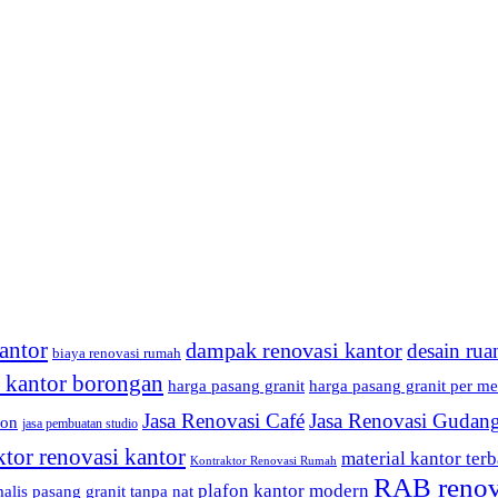
antor
dampak renovasi kantor
desain rua
biaya renovasi rumah
i kantor borongan
harga pasang granit
harga pasang granit per me
Jasa Renovasi Café
Jasa Renovasi Gudan
fon
jasa pembuatan studio
ktor renovasi kantor
material kantor terb
Kontraktor Renovasi Rumah
RAB renov
plafon kantor modern
alis
pasang granit tanpa nat