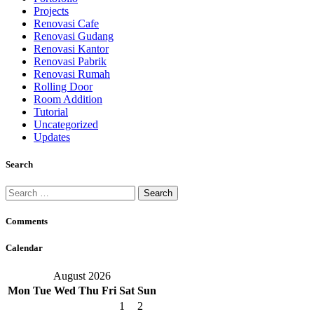
Projects
Renovasi Cafe
Renovasi Gudang
Renovasi Kantor
Renovasi Pabrik
Renovasi Rumah
Rolling Door
Room Addition
Tutorial
Uncategorized
Updates
Search
Search
for:
Comments
Calendar
August 2026
Mon
Tue
Wed
Thu
Fri
Sat
Sun
1
2