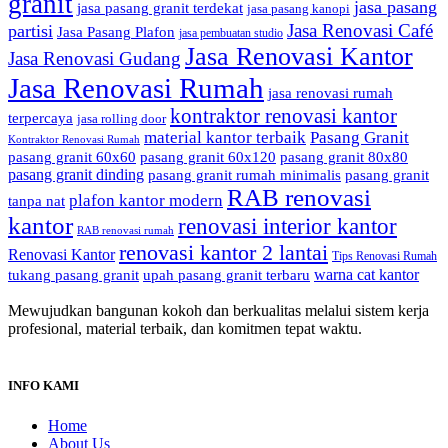
granit
jasa pasang
jasa pasang granit terdekat
jasa pasang kanopi
Jasa Renovasi Café
partisi
Jasa Pasang Plafon
jasa pembuatan studio
Jasa Renovasi Kantor
Jasa Renovasi Gudang
Jasa Renovasi Rumah
jasa renovasi rumah
kontraktor renovasi kantor
terpercaya
jasa rolling door
material kantor terbaik
Pasang Granit
Kontraktor Renovasi Rumah
pasang granit 60x60
pasang granit 60x120
pasang granit 80x80
pasang granit dinding
pasang granit rumah minimalis
pasang granit
RAB renovasi
plafon kantor modern
tanpa nat
kantor
renovasi interior kantor
RAB renovasi rumah
renovasi kantor 2 lantai
Renovasi Kantor
Tips Renovasi Rumah
warna cat kantor
tukang pasang granit
upah pasang granit terbaru
Mewujudkan bangunan kokoh dan berkualitas melalui sistem kerja
profesional, material terbaik, dan komitmen tepat waktu.
INFO KAMI
Home
About Us