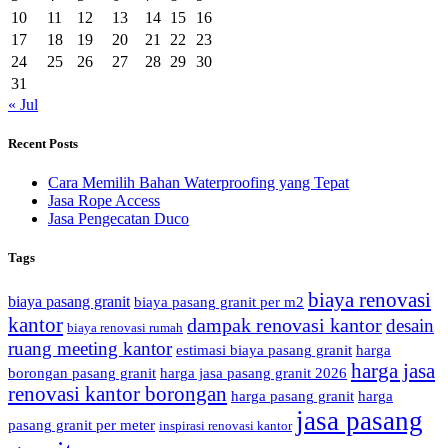
10
11
12
13
14
15
16
17
18
19
20
21
22
23
24
25
26
27
28
29
30
31
« Jul
Recent Posts
Cara Memilih Bahan Waterproofing yang Tepat
Jasa Rope Access
Jasa Pengecatan Duco
Tags
biaya renovasi
biaya pasang granit
biaya pasang granit per m2
kantor
dampak renovasi kantor
desain
biaya renovasi rumah
ruang meeting kantor
estimasi biaya pasang granit
harga
harga jasa
borongan pasang granit
harga jasa pasang granit 2026
renovasi kantor borongan
harga pasang granit
harga
jasa pasang
pasang granit per meter
inspirasi renovasi kantor