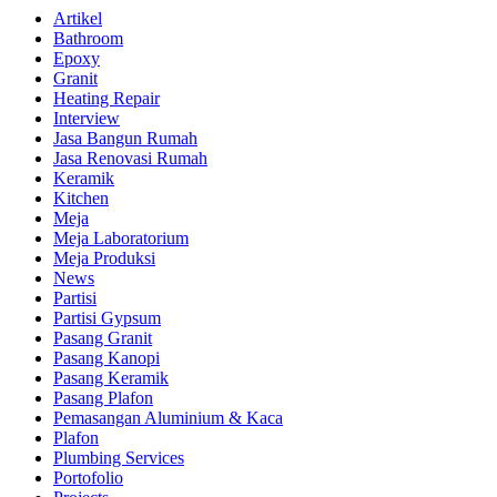
Artikel
Bathroom
Epoxy
Granit
Heating Repair
Interview
Jasa Bangun Rumah
Jasa Renovasi Rumah
Keramik
Kitchen
Meja
Meja Laboratorium
Meja Produksi
News
Partisi
Partisi Gypsum
Pasang Granit
Pasang Kanopi
Pasang Keramik
Pasang Plafon
Pemasangan Aluminium & Kaca
Plafon
Plumbing Services
Portofolio