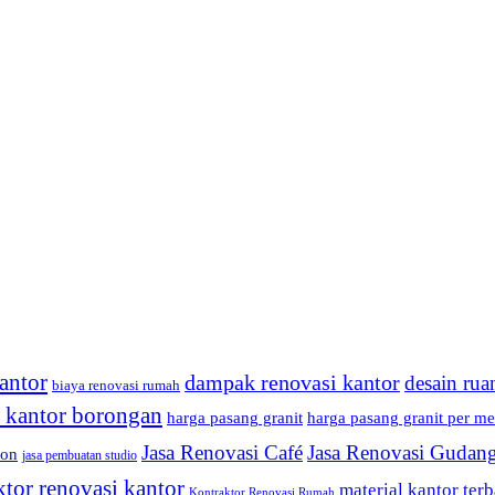
antor
dampak renovasi kantor
desain rua
biaya renovasi rumah
i kantor borongan
harga pasang granit
harga pasang granit per me
Jasa Renovasi Café
Jasa Renovasi Gudan
fon
jasa pembuatan studio
ktor renovasi kantor
material kantor terb
Kontraktor Renovasi Rumah