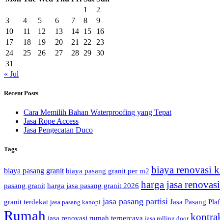
1
2
3
4
5
6
7
8
9
10
11
12
13
14
15
16
17
18
19
20
21
22
23
24
25
26
27
28
29
30
31
« Jul
Recent Posts
Cara Memilih Bahan Waterproofing yang Tepat
Jasa Rope Access
Jasa Pengecatan Duco
Tags
biaya renovasi k
biaya pasang granit
biaya pasang granit per m2
harga jasa renovas
pasang granit
harga jasa pasang granit 2026
jasa pasang partisi
granit terdekat
Jasa Pasang Pla
jasa pasang kanopi
Rumah
kontra
jasa renovasi rumah terpercaya
jasa rolling door