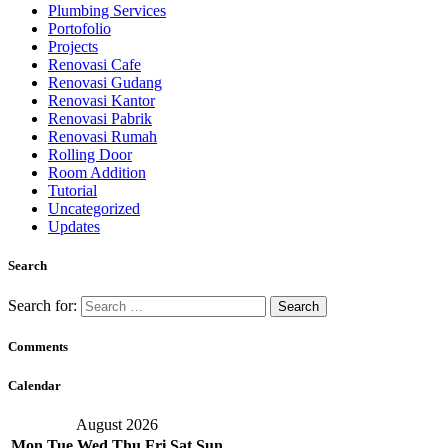
Plumbing Services
Portofolio
Projects
Renovasi Cafe
Renovasi Gudang
Renovasi Kantor
Renovasi Pabrik
Renovasi Rumah
Rolling Door
Room Addition
Tutorial
Uncategorized
Updates
Search
Search for:
Comments
Calendar
August 2026
Mon
Tue
Wed
Thu
Fri
Sat
Sun