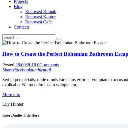
Projects
Blog
Renovasi Rumah
Renovasi Kantor
Renovasi Cafe
Contacts
How to Create the Perfect Bohemian Bathroom Esca
Posted
28/09/2016
0
Comments
Share
x
facebook
tumblr
mail
Sed ut perspiciatis, unde omnis iste natus error sit voluptatem accusan
explicabo. Nemo enim ipsam voluptatem,…
More info
Lily Hunter
Insert Audio Title Here