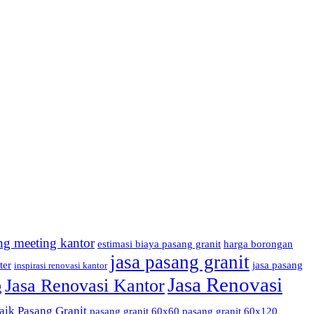
ng meeting kantor
estimasi biaya pasang granit
harga borongan
jasa pasang granit
ter
jasa pasang
inspirasi renovasi kantor
Jasa Renovasi
Jasa Renovasi Kantor
g
aik
Pasang Granit
pasang granit 60x60
pasang granit 60x120