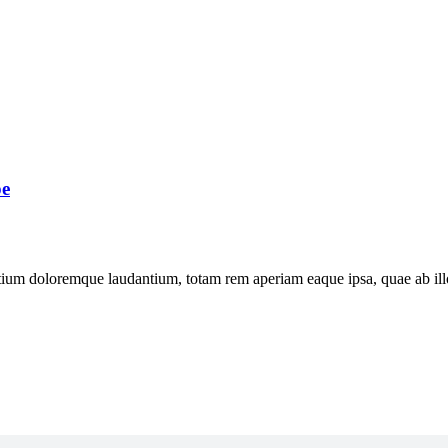
pe
tium doloremque laudantium, totam rem aperiam eaque ipsa, quae ab illo i