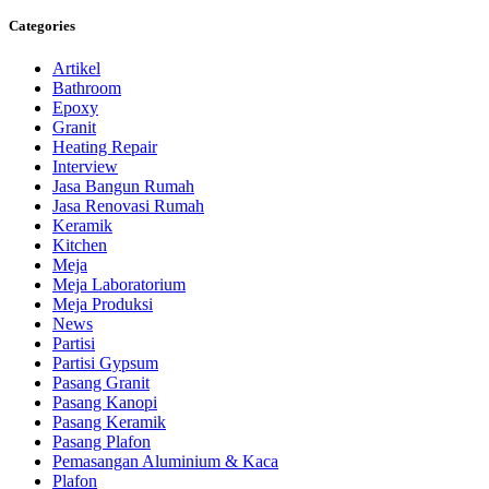
Categories
Artikel
Bathroom
Epoxy
Granit
Heating Repair
Interview
Jasa Bangun Rumah
Jasa Renovasi Rumah
Keramik
Kitchen
Meja
Meja Laboratorium
Meja Produksi
News
Partisi
Partisi Gypsum
Pasang Granit
Pasang Kanopi
Pasang Keramik
Pasang Plafon
Pemasangan Aluminium & Kaca
Plafon