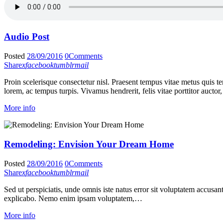
Audio Post
Posted
28/09/2016
0
Comments
Share
x
facebook
tumblr
mail
Proin scelerisque consectetur nisl. Praesent tempus vitae metus quis tem
lorem, ac tempus turpis. Vivamus hendrerit, felis vitae porttitor auct
More info
Remodeling: Envision Your Dream Home
Posted
28/09/2016
0
Comments
Share
x
facebook
tumblr
mail
Sed ut perspiciatis, unde omnis iste natus error sit voluptatem accusan
explicabo. Nemo enim ipsam voluptatem,…
More info