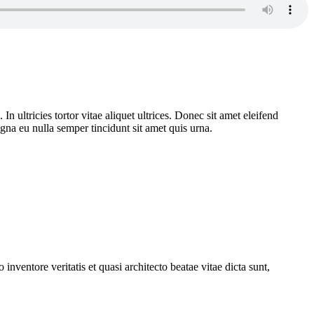
n ultricies tortor vitae aliquet ultrices. Donec sit amet eleifend
gna eu nulla semper tincidunt sit amet quis urna.
nventore veritatis et quasi architecto beatae vitae dicta sunt,