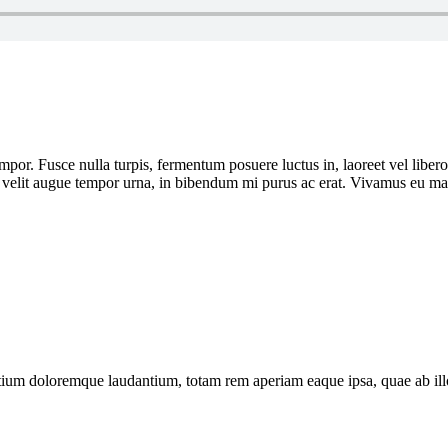
por. Fusce nulla turpis, fermentum posuere luctus in, laoreet vel libero. I
or, velit augue tempor urna, in bibendum mi purus ac erat. Vivamus eu ma
tium doloremque laudantium, totam rem aperiam eaque ipsa, quae ab illo i