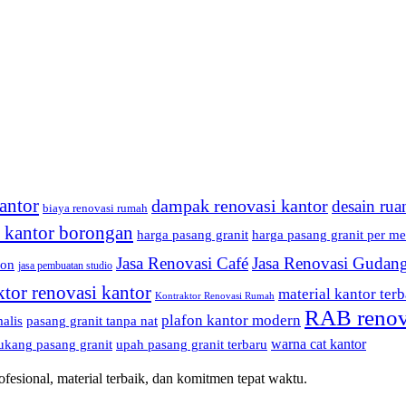
antor
dampak renovasi kantor
desain rua
biaya renovasi rumah
i kantor borongan
harga pasang granit
harga pasang granit per me
Jasa Renovasi Café
Jasa Renovasi Gudan
fon
jasa pembuatan studio
ktor renovasi kantor
material kantor terb
Kontraktor Renovasi Rumah
RAB renov
plafon kantor modern
alis
pasang granit tanpa nat
warna cat kantor
ukang pasang granit
upah pasang granit terbaru
esional, material terbaik, dan komitmen tepat waktu.