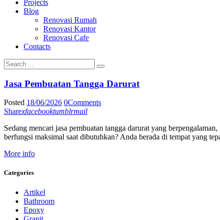
Projects
Blog
Renovasi Rumah
Renovasi Kantor
Renovasi Cafe
Contacts
Jasa Pembuatan Tangga Darurat
Posted
18/06/2026
0
Comments
Share
x
facebook
tumblr
mail
Sedang mencari jasa pembuatan tangga darurat yang berpengalaman, m
berfungsi maksimal saat dibutuhkan? Anda berada di tempat yang te
More info
Categories
Artikel
Bathroom
Epoxy
Granit