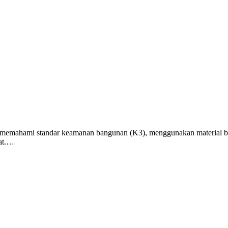
emahami standar keamanan bangunan (K3), menggunakan material berkua
pat.…