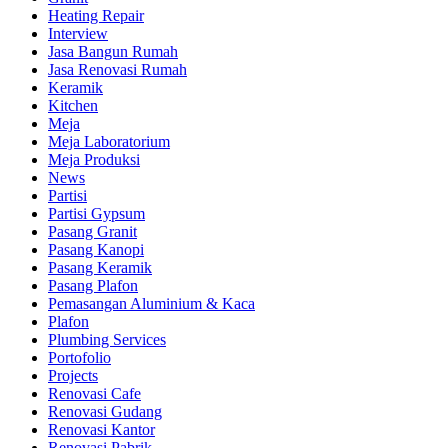
Heating Repair
Interview
Jasa Bangun Rumah
Jasa Renovasi Rumah
Keramik
Kitchen
Meja
Meja Laboratorium
Meja Produksi
News
Partisi
Partisi Gypsum
Pasang Granit
Pasang Kanopi
Pasang Keramik
Pasang Plafon
Pemasangan Aluminium & Kaca
Plafon
Plumbing Services
Portofolio
Projects
Renovasi Cafe
Renovasi Gudang
Renovasi Kantor
Renovasi Pabrik