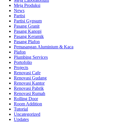
Meja Laboratorium
Meja Produksi
News
Partisi
Partisi Gypsum
Pasang Granit
Pasang Kanopi
Pasang Keramik
Pasang Plafon
Pemasangan Aluminium & Kaca
Plafon
Plumbing Services
Portofolio
Projects
Renovasi Cafe
Renovasi Gudang
Renovasi Kantor
Renovasi Pabrik
Renovasi Rumah
Rolling Door
Room Addition
Tutorial
Uncategorized
Updates