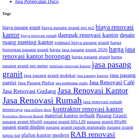
Jasa Pengecatan Duco
Tags
biaya renovasi
biaya pasang granit
biaya pasang granit per m2
kantor
dampak renovasi kantor
desain
biaya renovasi rumah
ruang meeting kantor
estimasi biaya pasang granit
harga
harga jasa
borongan pasang granit
harga jasa pasang granit 2026
renovasi kantor borongan
harga pasang granit
harga
jasa pasang
pasang granit per meter
inspirasi renovasi kantor
granit
jasa pasang
jasa pasang granit terdekat
jasa pasang kanopi
Jasa Renovasi Café
partisi
Jasa Pasang Plafon
jasa pembuatan studio
Jasa Renovasi Kantor
Jasa Renovasi Gudang
Jasa Renovasi Rumah
jasa renovasi rumah
kontraktor renovasi kantor
terpercaya
jasa rolling door
material kantor terbaik
Pasang Granit
Kontraktor Renovasi Rumah
pasang granit 60x60
pasang granit 60x120
pasang granit 80x80
pasang granit dinding
pasang granit rumah minimalis
pasang granit
RAB renovasi
plafon kantor modern
tanpa nat