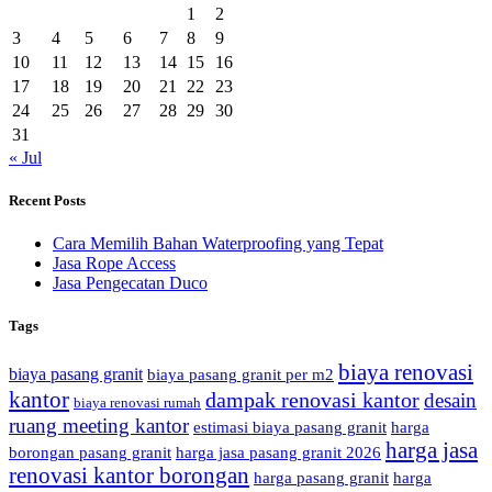
1
2
3
4
5
6
7
8
9
10
11
12
13
14
15
16
17
18
19
20
21
22
23
24
25
26
27
28
29
30
31
« Jul
Recent Posts
Cara Memilih Bahan Waterproofing yang Tepat
Jasa Rope Access
Jasa Pengecatan Duco
Tags
biaya renovasi
biaya pasang granit
biaya pasang granit per m2
kantor
dampak renovasi kantor
desain
biaya renovasi rumah
ruang meeting kantor
estimasi biaya pasang granit
harga
harga jasa
borongan pasang granit
harga jasa pasang granit 2026
renovasi kantor borongan
harga pasang granit
harga