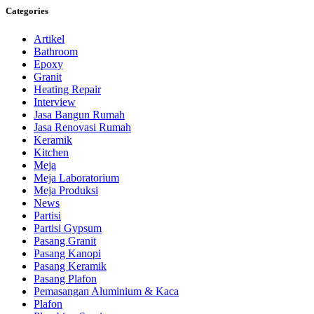
Categories
Artikel
Bathroom
Epoxy
Granit
Heating Repair
Interview
Jasa Bangun Rumah
Jasa Renovasi Rumah
Keramik
Kitchen
Meja
Meja Laboratorium
Meja Produksi
News
Partisi
Partisi Gypsum
Pasang Granit
Pasang Kanopi
Pasang Keramik
Pasang Plafon
Pemasangan Aluminium & Kaca
Plafon