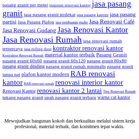
jasa pasang
pasang granit per meter
inspirasi renovasi kantor
granit
jasa pasang
jasa pasang granit terdekat
jasa pasang kanopi
Jasa Renovasi Café
partisi
Jasa Pasang Plafon
jasa pembuatan studio
Jasa Renovasi Kantor
Jasa Renovasi Gudang
Jasa Renovasi Rumah
jasa renovasi rumah
kontraktor renovasi kantor
terpercaya
jasa rolling door
material kantor terbaik
Pasang Granit
Kontraktor Renovasi Rumah
pasang granit 60x60
pasang granit 60x120
pasang granit 80x80
pasang granit dinding
pasang granit rumah minimalis
pasang granit
RAB renovasi
plafon kantor modern
tanpa nat
kantor
renovasi interior kantor
RAB renovasi rumah
renovasi kantor 2 lantai
Renovasi Kantor
Tips Renovasi Rumah
warna cat kantor
tukang pasang granit
upah pasang granit terbaru
Mewujudkan bangunan kokoh dan berkualitas melalui sistem kerja
profesional, material terbaik, dan komitmen tepat waktu.