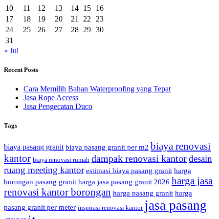
10
11
12
13
14
15
16
17
18
19
20
21
22
23
24
25
26
27
28
29
30
31
« Jul
Recent Posts
Cara Memilih Bahan Waterproofing yang Tepat
Jasa Rope Access
Jasa Pengecatan Duco
Tags
biaya renovasi
biaya pasang granit
biaya pasang granit per m2
kantor
dampak renovasi kantor
desain
biaya renovasi rumah
ruang meeting kantor
estimasi biaya pasang granit
harga
harga jasa
borongan pasang granit
harga jasa pasang granit 2026
renovasi kantor borongan
harga pasang granit
harga
jasa pasang
pasang granit per meter
inspirasi renovasi kantor