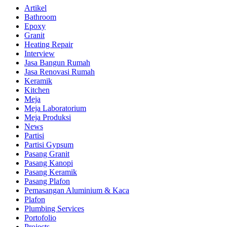
Artikel
Bathroom
Epoxy
Granit
Heating Repair
Interview
Jasa Bangun Rumah
Jasa Renovasi Rumah
Keramik
Kitchen
Meja
Meja Laboratorium
Meja Produksi
News
Partisi
Partisi Gypsum
Pasang Granit
Pasang Kanopi
Pasang Keramik
Pasang Plafon
Pemasangan Aluminium & Kaca
Plafon
Plumbing Services
Portofolio
Projects