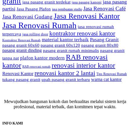
granit
jasa pasang
jasa pasang granit terdekat
jasa pasang kanopi
Jasa Renovasi Café
partisi
Jasa Pasang Plafon
jasa pembuatan studio
Jasa Renovasi Kantor
Jasa Renovasi Gudang
Jasa Renovasi Rumah
jasa renovasi rumah
kontraktor renovasi kantor
terpercaya
jasa rolling door
material kantor terbaik
Pasang Granit
Kontraktor Renovasi Rumah
pasang granit 60x60
pasang granit 60x120
pasang granit 80x80
pasang granit dinding
pasang granit rumah minimalis
pasang granit
RAB renovasi
plafon kantor modern
tanpa nat
kantor
renovasi interior kantor
RAB renovasi rumah
renovasi kantor 2 lantai
Renovasi Kantor
Tips Renovasi Rumah
warna cat kantor
tukang pasang granit
upah pasang granit terbaru
Mewujudkan bangunan kokoh dan berkualitas melalui sistem kerja
profesional, material terbaik, dan komitmen tepat waktu.
INFO KAMI