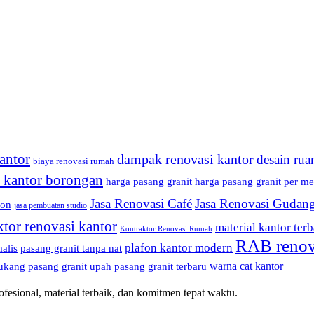
antor
dampak renovasi kantor
desain rua
biaya renovasi rumah
i kantor borongan
harga pasang granit
harga pasang granit per me
Jasa Renovasi Café
Jasa Renovasi Gudan
fon
jasa pembuatan studio
ktor renovasi kantor
material kantor terb
Kontraktor Renovasi Rumah
RAB renov
plafon kantor modern
alis
pasang granit tanpa nat
warna cat kantor
ukang pasang granit
upah pasang granit terbaru
esional, material terbaik, dan komitmen tepat waktu.