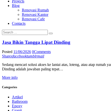
Projects
Blog
Renovasi Rumah
Renovasi Kantor
Renovasi Cafe
Contacts
Jasa Bikin Tangga Lipat Dinding
Posted
11/06/2026
0
Comments
Share
x
facebook
tumblr
mail
Sedang mencari solusi akses ke lantai atas, loteng, atau atap ruma
Dinding adalah jawaban paling tepat…
More info
Categories
Artikel
Bathroom
Epoxy
Granit