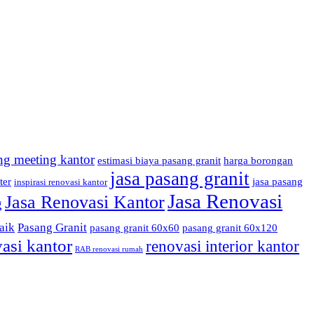
ng meeting kantor
estimasi biaya pasang granit
harga borongan
jasa pasang granit
ter
jasa pasang
inspirasi renovasi kantor
Jasa Renovasi
Jasa Renovasi Kantor
g
aik
Pasang Granit
pasang granit 60x60
pasang granit 60x120
asi kantor
renovasi interior kantor
RAB renovasi rumah