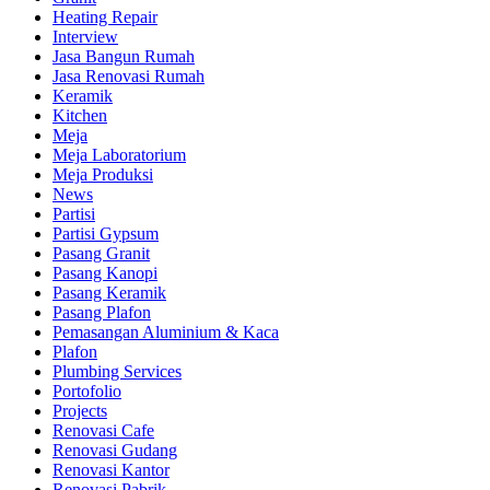
Heating Repair
Interview
Jasa Bangun Rumah
Jasa Renovasi Rumah
Keramik
Kitchen
Meja
Meja Laboratorium
Meja Produksi
News
Partisi
Partisi Gypsum
Pasang Granit
Pasang Kanopi
Pasang Keramik
Pasang Plafon
Pemasangan Aluminium & Kaca
Plafon
Plumbing Services
Portofolio
Projects
Renovasi Cafe
Renovasi Gudang
Renovasi Kantor
Renovasi Pabrik