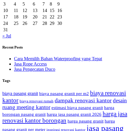
3
4
5
6
7
8
9
10
11
12
13
14
15
16
17
18
19
20
21
22
23
24
25
26
27
28
29
30
31
« Jul
Recent Posts
Cara Memilih Bahan Waterproofing yang Tepat
Jasa Rope Access
Jasa Pengecatan Duco
Tags
biaya renovasi
biaya pasang granit
biaya pasang granit per m2
kantor
dampak renovasi kantor
desain
biaya renovasi rumah
ruang meeting kantor
estimasi biaya pasang granit
harga
harga jasa
borongan pasang granit
harga jasa pasang granit 2026
renovasi kantor borongan
harga pasang granit
harga
jasa pasang
pasang granit per meter
inspirasi renovasi kantor