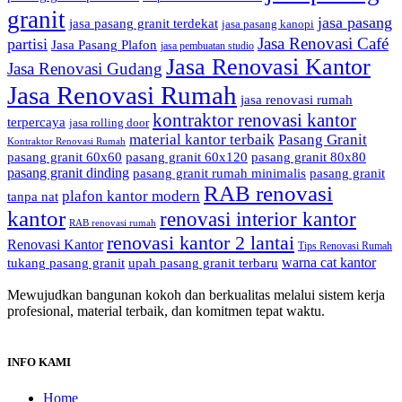
granit
jasa pasang
jasa pasang granit terdekat
jasa pasang kanopi
Jasa Renovasi Café
partisi
Jasa Pasang Plafon
jasa pembuatan studio
Jasa Renovasi Kantor
Jasa Renovasi Gudang
Jasa Renovasi Rumah
jasa renovasi rumah
kontraktor renovasi kantor
terpercaya
jasa rolling door
material kantor terbaik
Pasang Granit
Kontraktor Renovasi Rumah
pasang granit 60x60
pasang granit 60x120
pasang granit 80x80
pasang granit dinding
pasang granit rumah minimalis
pasang granit
RAB renovasi
plafon kantor modern
tanpa nat
kantor
renovasi interior kantor
RAB renovasi rumah
renovasi kantor 2 lantai
Renovasi Kantor
Tips Renovasi Rumah
warna cat kantor
tukang pasang granit
upah pasang granit terbaru
Mewujudkan bangunan kokoh dan berkualitas melalui sistem kerja
profesional, material terbaik, dan komitmen tepat waktu.
INFO KAMI
Home