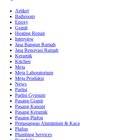
Artikel
Bathroom
Epoxy
Granit
Heating Repair
Interview
Jasa Bangun Rumah
Jasa Renovasi Rumah
Keramik
Kitchen
Meja
Meja Laboratorium
Meja Produksi
News
Partisi
Partisi Gypsum
Pasang Granit
Pasang Kanopi
Pasang Keramik
Pasang Plafon
Pemasangan Aluminium & Kaca
Plafon
Plumbing Services