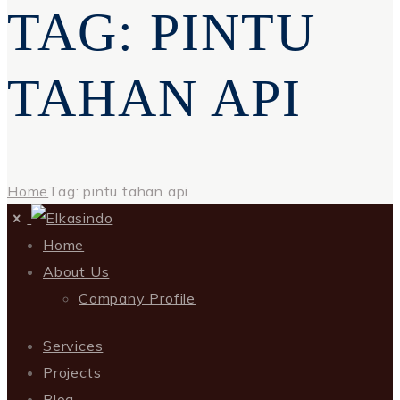
TAG: PINTU
TAHAN API
Home
Tag: pintu tahan api
Home
About Us
Company Profile
Services
Projects
Blog