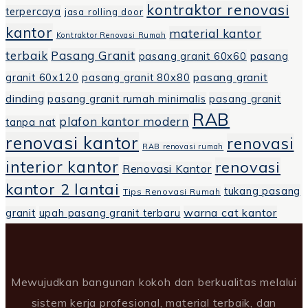
kontraktor renovasi
terpercaya
jasa rolling door
kantor
material kantor
Kontraktor Renovasi Rumah
terbaik
Pasang Granit
pasang granit 60x60
pasang
pasang granit
granit 60x120
pasang granit 80x80
dinding
pasang granit rumah minimalis
pasang granit
RAB
plafon kantor modern
tanpa nat
renovasi kantor
renovasi
RAB renovasi rumah
interior kantor
renovasi
Renovasi Kantor
kantor 2 lantai
tukang pasang
Tips Renovasi Rumah
warna cat kantor
granit
upah pasang granit terbaru
Mewujudkan bangunan kokoh dan berkualitas melalui
sistem kerja profesional, material terbaik, dan