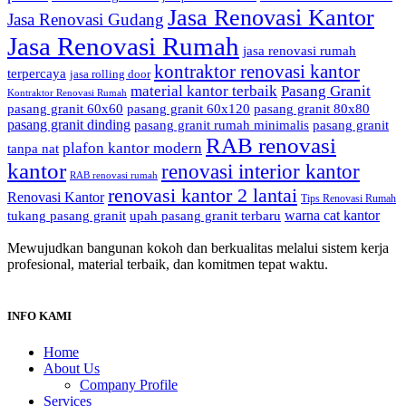
Jasa Renovasi Kantor
Jasa Renovasi Gudang
Jasa Renovasi Rumah
jasa renovasi rumah
kontraktor renovasi kantor
terpercaya
jasa rolling door
material kantor terbaik
Pasang Granit
Kontraktor Renovasi Rumah
pasang granit 60x60
pasang granit 60x120
pasang granit 80x80
pasang granit dinding
pasang granit rumah minimalis
pasang granit
RAB renovasi
plafon kantor modern
tanpa nat
kantor
renovasi interior kantor
RAB renovasi rumah
renovasi kantor 2 lantai
Renovasi Kantor
Tips Renovasi Rumah
warna cat kantor
tukang pasang granit
upah pasang granit terbaru
Mewujudkan bangunan kokoh dan berkualitas melalui sistem kerja
profesional, material terbaik, dan komitmen tepat waktu.
INFO KAMI
Home
About Us
Company Profile
Services