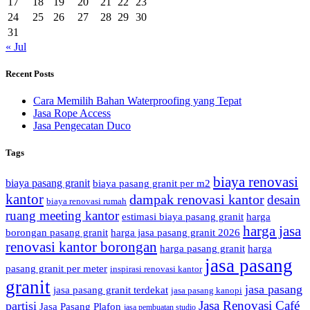
17
18
19
20
21
22
23
24
25
26
27
28
29
30
31
« Jul
Recent Posts
Cara Memilih Bahan Waterproofing yang Tepat
Jasa Rope Access
Jasa Pengecatan Duco
Tags
biaya renovasi
biaya pasang granit
biaya pasang granit per m2
kantor
dampak renovasi kantor
desain
biaya renovasi rumah
ruang meeting kantor
estimasi biaya pasang granit
harga
harga jasa
borongan pasang granit
harga jasa pasang granit 2026
renovasi kantor borongan
harga pasang granit
harga
jasa pasang
pasang granit per meter
inspirasi renovasi kantor
granit
jasa pasang
jasa pasang granit terdekat
jasa pasang kanopi
Jasa Renovasi Café
partisi
Jasa Pasang Plafon
jasa pembuatan studio