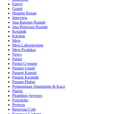
Epoxy
Granit
Heating Repair
Interview
Jasa Bangun Rumah
Jasa Renovasi Rumah
Keramik
Kitchen
Meja
Meja Laboratorium
Meja Produksi
News
Partisi
Partisi Gypsum
Pasang Granit
Pasang Kanopi
Pasang Keramik
Pasang Plafon
Pemasangan Aluminium & Kaca
Plafon
Plumbing Services
Portofolio
Projects
Renovasi Cafe
Renovasi Gudang