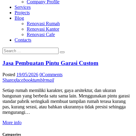
Company Profile
Services
Projects
Blog
Renovasi Rumah
Renovasi Kantor
Renovasi Cafe
Contacts
Jasa Pembuatan Pintu Garasi Custom
Posted
19/05/2026
0
Comments
Share
x
facebook
tumblr
mail
Setiap rumah memiliki karakter, gaya arsitektur, dan ukuran
bangunan yang berbeda satu sama lain. Menggunakan pintu garasi
standar pabrik seringkali membuat tampilan rumah terasa kurang
pas, kurang serasi, atau bahkan ukurannya tidak presisi sehingga
mengurangi…
More info
Categories