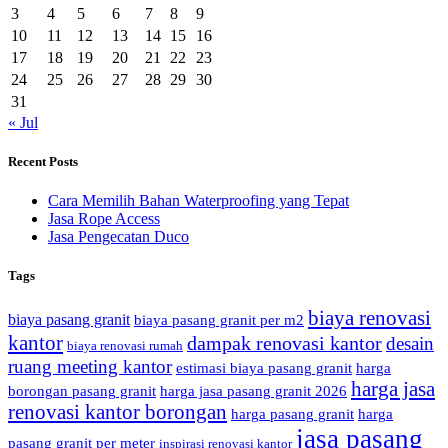
3
4
5
6
7
8
9
10
11
12
13
14
15
16
17
18
19
20
21
22
23
24
25
26
27
28
29
30
31
« Jul
Recent Posts
Cara Memilih Bahan Waterproofing yang Tepat
Jasa Rope Access
Jasa Pengecatan Duco
Tags
biaya renovasi
biaya pasang granit
biaya pasang granit per m2
kantor
dampak renovasi kantor
desain
biaya renovasi rumah
ruang meeting kantor
estimasi biaya pasang granit
harga
harga jasa
borongan pasang granit
harga jasa pasang granit 2026
renovasi kantor borongan
harga pasang granit
harga
jasa pasang
pasang granit per meter
inspirasi renovasi kantor