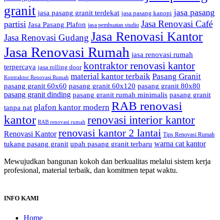
granit
jasa pasang
jasa pasang granit terdekat
jasa pasang kanopi
Jasa Renovasi Café
partisi
Jasa Pasang Plafon
jasa pembuatan studio
Jasa Renovasi Kantor
Jasa Renovasi Gudang
Jasa Renovasi Rumah
jasa renovasi rumah
kontraktor renovasi kantor
terpercaya
jasa rolling door
material kantor terbaik
Pasang Granit
Kontraktor Renovasi Rumah
pasang granit 60x60
pasang granit 60x120
pasang granit 80x80
pasang granit dinding
pasang granit rumah minimalis
pasang granit
RAB renovasi
plafon kantor modern
tanpa nat
kantor
renovasi interior kantor
RAB renovasi rumah
renovasi kantor 2 lantai
Renovasi Kantor
Tips Renovasi Rumah
warna cat kantor
tukang pasang granit
upah pasang granit terbaru
Mewujudkan bangunan kokoh dan berkualitas melalui sistem kerja
profesional, material terbaik, dan komitmen tepat waktu.
INFO KAMI
Home