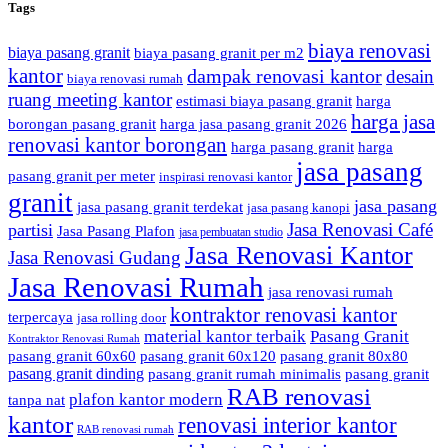
Tags
biaya renovasi
biaya pasang granit
biaya pasang granit per m2
kantor
dampak renovasi kantor
desain
biaya renovasi rumah
ruang meeting kantor
estimasi biaya pasang granit
harga
harga jasa
borongan pasang granit
harga jasa pasang granit 2026
renovasi kantor borongan
harga pasang granit
harga
jasa pasang
pasang granit per meter
inspirasi renovasi kantor
granit
jasa pasang
jasa pasang granit terdekat
jasa pasang kanopi
Jasa Renovasi Café
partisi
Jasa Pasang Plafon
jasa pembuatan studio
Jasa Renovasi Kantor
Jasa Renovasi Gudang
Jasa Renovasi Rumah
jasa renovasi rumah
kontraktor renovasi kantor
terpercaya
jasa rolling door
material kantor terbaik
Pasang Granit
Kontraktor Renovasi Rumah
pasang granit 60x60
pasang granit 60x120
pasang granit 80x80
pasang granit dinding
pasang granit rumah minimalis
pasang granit
RAB renovasi
plafon kantor modern
tanpa nat
kantor
renovasi interior kantor
RAB renovasi rumah