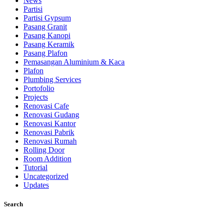
News
Partisi
Partisi Gypsum
Pasang Granit
Pasang Kanopi
Pasang Keramik
Pasang Plafon
Pemasangan Aluminium & Kaca
Plafon
Plumbing Services
Portofolio
Projects
Renovasi Cafe
Renovasi Gudang
Renovasi Kantor
Renovasi Pabrik
Renovasi Rumah
Rolling Door
Room Addition
Tutorial
Uncategorized
Updates
Search