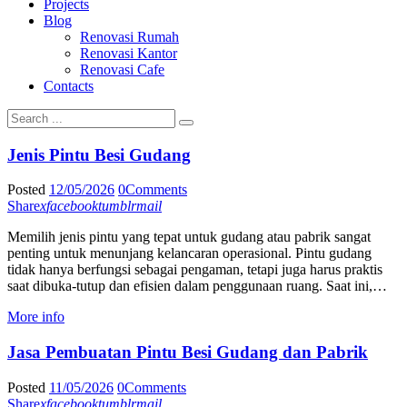
Projects
Blog
Renovasi Rumah
Renovasi Kantor
Renovasi Cafe
Contacts
Jenis Pintu Besi Gudang
Posted
12/05/2026
0
Comments
Share
x
facebook
tumblr
mail
Memilih jenis pintu yang tepat untuk gudang atau pabrik sangat
penting untuk menunjang kelancaran operasional. Pintu gudang
tidak hanya berfungsi sebagai pengaman, tetapi juga harus praktis
saat dibuka-tutup dan efisien dalam penggunaan ruang. Saat ini,…
More info
Jasa Pembuatan Pintu Besi Gudang dan Pabrik
Posted
11/05/2026
0
Comments
Share
x
facebook
tumblr
mail