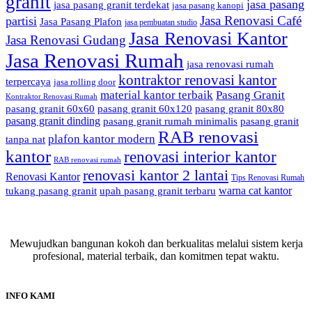
granit
jasa pasang
jasa pasang granit terdekat
jasa pasang kanopi
Jasa Renovasi Café
partisi
Jasa Pasang Plafon
jasa pembuatan studio
Jasa Renovasi Kantor
Jasa Renovasi Gudang
Jasa Renovasi Rumah
jasa renovasi rumah
kontraktor renovasi kantor
terpercaya
jasa rolling door
material kantor terbaik
Pasang Granit
Kontraktor Renovasi Rumah
pasang granit 60x60
pasang granit 60x120
pasang granit 80x80
pasang granit dinding
pasang granit rumah minimalis
pasang granit
RAB renovasi
plafon kantor modern
tanpa nat
kantor
renovasi interior kantor
RAB renovasi rumah
renovasi kantor 2 lantai
Renovasi Kantor
Tips Renovasi Rumah
warna cat kantor
tukang pasang granit
upah pasang granit terbaru
Mewujudkan bangunan kokoh dan berkualitas melalui sistem kerja
profesional, material terbaik, dan komitmen tepat waktu.
INFO KAMI