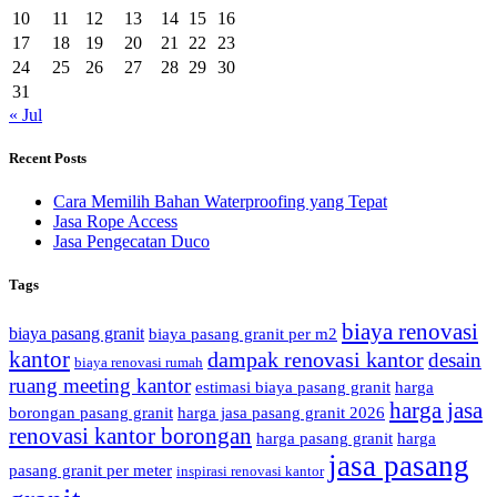
10
11
12
13
14
15
16
17
18
19
20
21
22
23
24
25
26
27
28
29
30
31
« Jul
Recent Posts
Cara Memilih Bahan Waterproofing yang Tepat
Jasa Rope Access
Jasa Pengecatan Duco
Tags
biaya renovasi
biaya pasang granit
biaya pasang granit per m2
kantor
dampak renovasi kantor
desain
biaya renovasi rumah
ruang meeting kantor
estimasi biaya pasang granit
harga
harga jasa
borongan pasang granit
harga jasa pasang granit 2026
renovasi kantor borongan
harga pasang granit
harga
jasa pasang
pasang granit per meter
inspirasi renovasi kantor