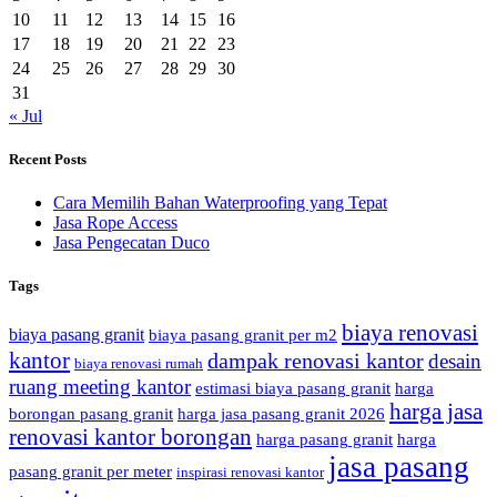
10
11
12
13
14
15
16
17
18
19
20
21
22
23
24
25
26
27
28
29
30
31
« Jul
Recent Posts
Cara Memilih Bahan Waterproofing yang Tepat
Jasa Rope Access
Jasa Pengecatan Duco
Tags
biaya renovasi
biaya pasang granit
biaya pasang granit per m2
kantor
dampak renovasi kantor
desain
biaya renovasi rumah
ruang meeting kantor
estimasi biaya pasang granit
harga
harga jasa
borongan pasang granit
harga jasa pasang granit 2026
renovasi kantor borongan
harga pasang granit
harga
jasa pasang
pasang granit per meter
inspirasi renovasi kantor