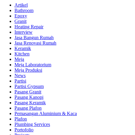
Artikel
Bathroom
Epoxy
Granit
Heating Repair
Interview
Jasa Bangun Rumah
Jasa Renovasi Rumah
Keramik
Kitchen
Meja
Meja Laboratorium
Meja Produksi
News
Partisi
Partisi Gypsum
Pasang Granit
Pasang Kanopi
Pasang Keramik
Pasang Plafon
Pemasangan Aluminium & Kaca
Plafon
Plumbing Services
Portofolio