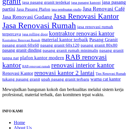
granit
jasa pasang
jasa pasang granit terdekat
jasa pasang kanopi
Jasa Renovasi Café
partisi
Jasa Pasang Plafon
jasa pembuatan studio
Jasa Renovasi Kantor
Jasa Renovasi Gudang
Jasa Renovasi Rumah
jasa renovasi rumah
kontraktor renovasi kantor
terpercaya
jasa rolling door
material kantor terbaik
Pasang Granit
Kontraktor Renovasi Rumah
pasang granit 60x60
pasang granit 60x120
pasang granit 80x80
pasang granit dinding
pasang granit rumah minimalis
pasang granit
RAB renovasi
plafon kantor modern
tanpa nat
kantor
renovasi interior kantor
RAB renovasi rumah
renovasi kantor 2 lantai
Renovasi Kantor
Tips Renovasi Rumah
warna cat kantor
tukang pasang granit
upah pasang granit terbaru
Mewujudkan bangunan kokoh dan berkualitas melalui sistem kerja
profesional, material terbaik, dan komitmen tepat waktu.
INFO KAMI
Home
About Us