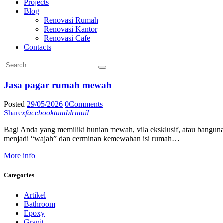
Projects
Blog
Renovasi Rumah
Renovasi Kantor
Renovasi Cafe
Contacts
Jasa pagar rumah mewah
Posted
29/05/2026
0
Comments
Share
x
facebook
tumblr
mail
Bagi Anda yang memiliki hunian mewah, vila eksklusif, atau banguna
menjadi “wajah” dan cerminan kemewahan isi rumah…
More info
Categories
Artikel
Bathroom
Epoxy
Granit