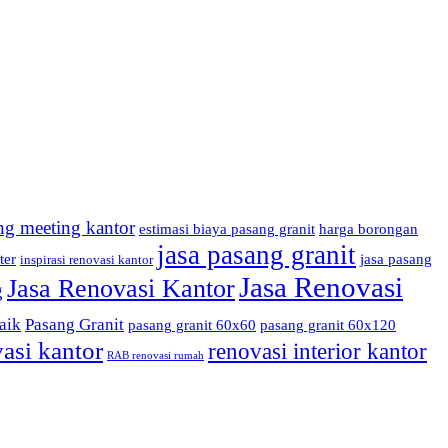
ng meeting kantor
estimasi biaya pasang granit
harga borongan
jasa pasang granit
ter
jasa pasang
inspirasi renovasi kantor
Jasa Renovasi
Jasa Renovasi Kantor
g
aik
Pasang Granit
pasang granit 60x60
pasang granit 60x120
asi kantor
renovasi interior kantor
RAB renovasi rumah