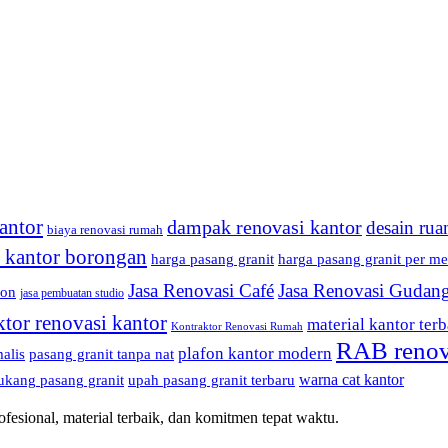
antor
dampak renovasi kantor
desain rua
biaya renovasi rumah
i kantor borongan
harga pasang granit
harga pasang granit per me
Jasa Renovasi Café
Jasa Renovasi Gudan
fon
jasa pembuatan studio
ktor renovasi kantor
material kantor terb
Kontraktor Renovasi Rumah
RAB renov
plafon kantor modern
alis
pasang granit tanpa nat
warna cat kantor
ukang pasang granit
upah pasang granit terbaru
esional, material terbaik, dan komitmen tepat waktu.