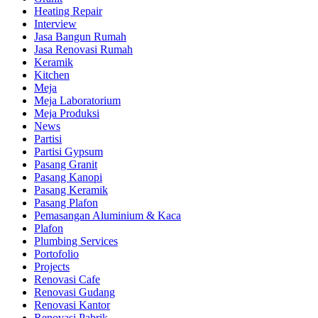
Heating Repair
Interview
Jasa Bangun Rumah
Jasa Renovasi Rumah
Keramik
Kitchen
Meja
Meja Laboratorium
Meja Produksi
News
Partisi
Partisi Gypsum
Pasang Granit
Pasang Kanopi
Pasang Keramik
Pasang Plafon
Pemasangan Aluminium & Kaca
Plafon
Plumbing Services
Portofolio
Projects
Renovasi Cafe
Renovasi Gudang
Renovasi Kantor
Renovasi Pabrik