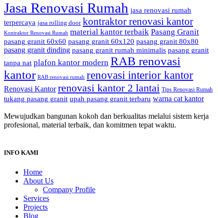
Jasa Renovasi Rumah
jasa renovasi rumah
kontraktor renovasi kantor
terpercaya
jasa rolling door
material kantor terbaik
Pasang Granit
Kontraktor Renovasi Rumah
pasang granit 60x60
pasang granit 60x120
pasang granit 80x80
pasang granit dinding
pasang granit rumah minimalis
pasang granit
RAB renovasi
plafon kantor modern
tanpa nat
kantor
renovasi interior kantor
RAB renovasi rumah
renovasi kantor 2 lantai
Renovasi Kantor
Tips Renovasi Rumah
warna cat kantor
tukang pasang granit
upah pasang granit terbaru
Mewujudkan bangunan kokoh dan berkualitas melalui sistem kerja
profesional, material terbaik, dan komitmen tepat waktu.
INFO KAMI
Home
About Us
Company Profile
Services
Projects
Blog