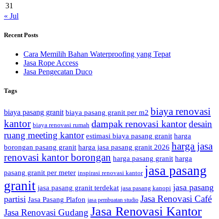
31
« Jul
Recent Posts
Cara Memilih Bahan Waterproofing yang Tepat
Jasa Rope Access
Jasa Pengecatan Duco
Tags
biaya renovasi
biaya pasang granit
biaya pasang granit per m2
kantor
dampak renovasi kantor
desain
biaya renovasi rumah
ruang meeting kantor
estimasi biaya pasang granit
harga
harga jasa
borongan pasang granit
harga jasa pasang granit 2026
renovasi kantor borongan
harga pasang granit
harga
jasa pasang
pasang granit per meter
inspirasi renovasi kantor
granit
jasa pasang
jasa pasang granit terdekat
jasa pasang kanopi
Jasa Renovasi Café
partisi
Jasa Pasang Plafon
jasa pembuatan studio
Jasa Renovasi Kantor
Jasa Renovasi Gudang