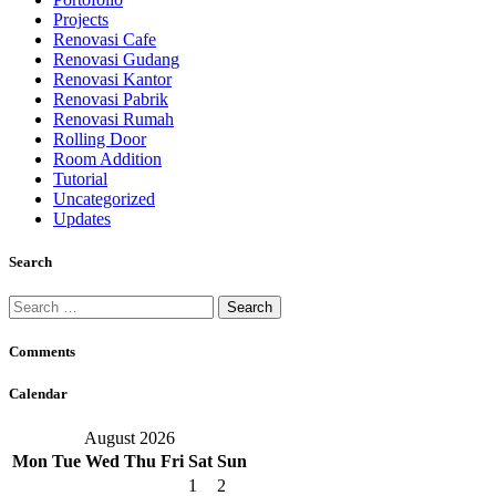
Projects
Renovasi Cafe
Renovasi Gudang
Renovasi Kantor
Renovasi Pabrik
Renovasi Rumah
Rolling Door
Room Addition
Tutorial
Uncategorized
Updates
Search
Search
for:
Comments
Calendar
August 2026
Mon
Tue
Wed
Thu
Fri
Sat
Sun
1
2