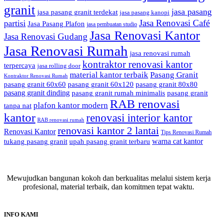
granit
jasa pasang
jasa pasang granit terdekat
jasa pasang kanopi
Jasa Renovasi Café
partisi
Jasa Pasang Plafon
jasa pembuatan studio
Jasa Renovasi Kantor
Jasa Renovasi Gudang
Jasa Renovasi Rumah
jasa renovasi rumah
kontraktor renovasi kantor
terpercaya
jasa rolling door
material kantor terbaik
Pasang Granit
Kontraktor Renovasi Rumah
pasang granit 60x60
pasang granit 60x120
pasang granit 80x80
pasang granit dinding
pasang granit rumah minimalis
pasang granit
RAB renovasi
plafon kantor modern
tanpa nat
kantor
renovasi interior kantor
RAB renovasi rumah
renovasi kantor 2 lantai
Renovasi Kantor
Tips Renovasi Rumah
warna cat kantor
tukang pasang granit
upah pasang granit terbaru
Mewujudkan bangunan kokoh dan berkualitas melalui sistem kerja
profesional, material terbaik, dan komitmen tepat waktu.
INFO KAMI