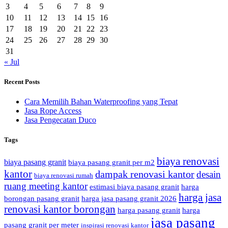
3
4
5
6
7
8
9
10
11
12
13
14
15
16
17
18
19
20
21
22
23
24
25
26
27
28
29
30
31
« Jul
Recent Posts
Cara Memilih Bahan Waterproofing yang Tepat
Jasa Rope Access
Jasa Pengecatan Duco
Tags
biaya renovasi
biaya pasang granit
biaya pasang granit per m2
kantor
dampak renovasi kantor
desain
biaya renovasi rumah
ruang meeting kantor
estimasi biaya pasang granit
harga
harga jasa
borongan pasang granit
harga jasa pasang granit 2026
renovasi kantor borongan
harga pasang granit
harga
jasa pasang
pasang granit per meter
inspirasi renovasi kantor