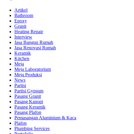
Artikel
Bathroom
Epoxy
Granit
Heating Repair
Interview
Jasa Bangun Rumah
Jasa Renovasi Rumah
Keramik
Kitchen
Meja
Meja Laboratorium
Meja Produksi
News
Partisi
Partisi Gypsum
Pasang Granit
Pasang Kanopi
Pasang Keramik
Pasang Plafon
Pemasangan Aluminium & Kaca
Plafon
Plumbing Services
Portofolio