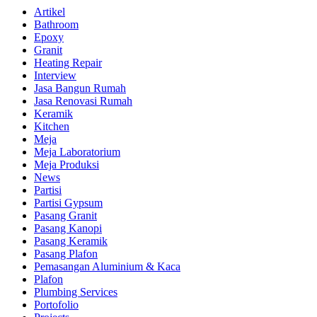
Artikel
Bathroom
Epoxy
Granit
Heating Repair
Interview
Jasa Bangun Rumah
Jasa Renovasi Rumah
Keramik
Kitchen
Meja
Meja Laboratorium
Meja Produksi
News
Partisi
Partisi Gypsum
Pasang Granit
Pasang Kanopi
Pasang Keramik
Pasang Plafon
Pemasangan Aluminium & Kaca
Plafon
Plumbing Services
Portofolio