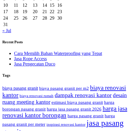
10
11
12
13
14
15
16
17
18
19
20
21
22
23
24
25
26
27
28
29
30
31
« Jul
Recent Posts
Cara Memilih Bahan Waterproofing yang Tepat
Jasa Rope Access
Jasa Pengecatan Duco
Tags
biaya renovasi
biaya pasang granit
biaya pasang granit per m2
kantor
dampak renovasi kantor
desain
biaya renovasi rumah
ruang meeting kantor
estimasi biaya pasang granit
harga
harga jasa
borongan pasang granit
harga jasa pasang granit 2026
renovasi kantor borongan
harga pasang granit
harga
jasa pasang
pasang granit per meter
inspirasi renovasi kantor