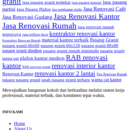
granit
jasa pasang
jasa pasang granit terdekat
jasa pasang kanopi
Jasa Renovasi Café
partisi
Jasa Pasang Plafon
jasa pembuatan studio
Jasa Renovasi Kantor
Jasa Renovasi Gudang
Jasa Renovasi Rumah
jasa renovasi rumah
kontraktor renovasi kantor
terpercaya
jasa rolling door
material kantor terbaik
Pasang Granit
Kontraktor Renovasi Rumah
pasang granit 60x60
pasang granit 60x120
pasang granit 80x80
pasang granit dinding
pasang granit rumah minimalis
pasang granit
RAB renovasi
plafon kantor modern
tanpa nat
kantor
renovasi interior kantor
RAB renovasi rumah
renovasi kantor 2 lantai
Renovasi Kantor
Tips Renovasi Rumah
warna cat kantor
tukang pasang granit
upah pasang granit terbaru
Mewujudkan bangunan kokoh dan berkualitas melalui sistem kerja
profesional, material terbaik, dan komitmen tepat waktu.
INFO KAMI
Home
About Us