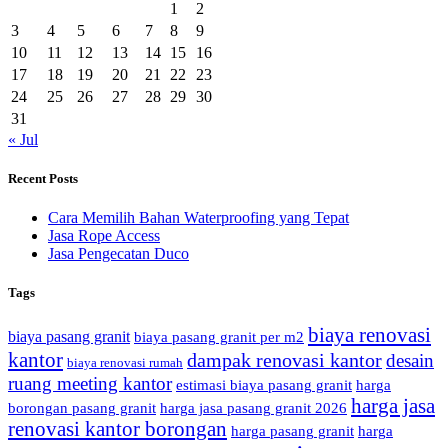
1
2
3
4
5
6
7
8
9
10
11
12
13
14
15
16
17
18
19
20
21
22
23
24
25
26
27
28
29
30
31
« Jul
Recent Posts
Cara Memilih Bahan Waterproofing yang Tepat
Jasa Rope Access
Jasa Pengecatan Duco
Tags
biaya renovasi
biaya pasang granit
biaya pasang granit per m2
kantor
dampak renovasi kantor
desain
biaya renovasi rumah
ruang meeting kantor
estimasi biaya pasang granit
harga
harga jasa
borongan pasang granit
harga jasa pasang granit 2026
renovasi kantor borongan
harga pasang granit
harga