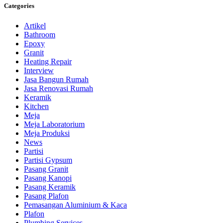
Categories
Artikel
Bathroom
Epoxy
Granit
Heating Repair
Interview
Jasa Bangun Rumah
Jasa Renovasi Rumah
Keramik
Kitchen
Meja
Meja Laboratorium
Meja Produksi
News
Partisi
Partisi Gypsum
Pasang Granit
Pasang Kanopi
Pasang Keramik
Pasang Plafon
Pemasangan Aluminium & Kaca
Plafon
Plumbing Services