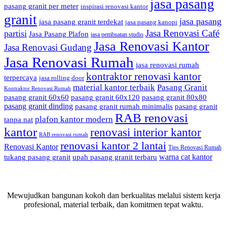
jasa pasang
pasang granit per meter
inspirasi renovasi kantor
granit
jasa pasang
jasa pasang granit terdekat
jasa pasang kanopi
Jasa Renovasi Café
partisi
Jasa Pasang Plafon
jasa pembuatan studio
Jasa Renovasi Kantor
Jasa Renovasi Gudang
Jasa Renovasi Rumah
jasa renovasi rumah
kontraktor renovasi kantor
terpercaya
jasa rolling door
material kantor terbaik
Pasang Granit
Kontraktor Renovasi Rumah
pasang granit 60x60
pasang granit 60x120
pasang granit 80x80
pasang granit dinding
pasang granit rumah minimalis
pasang granit
RAB renovasi
plafon kantor modern
tanpa nat
kantor
renovasi interior kantor
RAB renovasi rumah
renovasi kantor 2 lantai
Renovasi Kantor
Tips Renovasi Rumah
warna cat kantor
tukang pasang granit
upah pasang granit terbaru
Mewujudkan bangunan kokoh dan berkualitas melalui sistem kerja
profesional, material terbaik, dan komitmen tepat waktu.