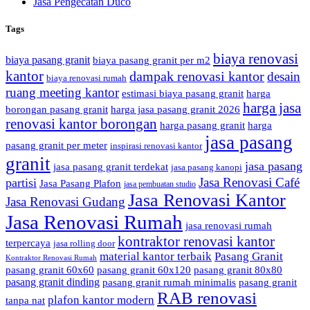
Jasa Pengecatan Duco
Tags
biaya renovasi
biaya pasang granit
biaya pasang granit per m2
kantor
dampak renovasi kantor
desain
biaya renovasi rumah
ruang meeting kantor
estimasi biaya pasang granit
harga
harga jasa
borongan pasang granit
harga jasa pasang granit 2026
renovasi kantor borongan
harga pasang granit
harga
jasa pasang
pasang granit per meter
inspirasi renovasi kantor
granit
jasa pasang
jasa pasang granit terdekat
jasa pasang kanopi
Jasa Renovasi Café
partisi
Jasa Pasang Plafon
jasa pembuatan studio
Jasa Renovasi Kantor
Jasa Renovasi Gudang
Jasa Renovasi Rumah
jasa renovasi rumah
kontraktor renovasi kantor
terpercaya
jasa rolling door
material kantor terbaik
Pasang Granit
Kontraktor Renovasi Rumah
pasang granit 60x60
pasang granit 60x120
pasang granit 80x80
pasang granit dinding
pasang granit rumah minimalis
pasang granit
RAB renovasi
plafon kantor modern
tanpa nat