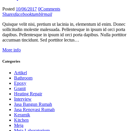
Posted
10/06/2017
0
Comments
Share
x
facebook
tumblr
mail
Quisque velit nisi, pretium ut lacinia in, elementum id enim. Donec
sollicitudin molestie malesuada. Pellentesque in ipsum id orci porta
dapibus. Pellentesque in ipsum id orci porta dapibus. Nulla porttitor
accumsan tincidunt. Sed porttitor lectus…
More info
Categories
Artikel
Bathroom
Epoxy
Granit
Heating Repair
Interview
Jasa Bangun Rumah
Jasa Renovasi Rumah
Keramik
Kitchen
Meja
Meja Laboratorium