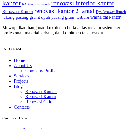
kantor
renovasi interior kantor
RAB renovasi rumah
renovasi kantor 2 lantai
Renovasi Kantor
Tips Renovasi Rumah
warna cat kantor
tukang pasang granit
upah pasang granit terbaru
Mewujudkan bangunan kokoh dan berkualitas melalui sistem kerja
profesional, material terbaik, dan komitmen tepat waktu.
INFO KAMI
Home
About Us
Company Profile
Services
Projects
Blog
Renovasi Rumah
Renovasi Kantor
Renovasi Cafe
Contacts
Customer Care