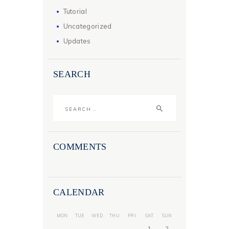
Tutorial
Uncategorized
Updates
SEARCH
Search
for:
COMMENTS
CALENDAR
MON
TUE
WED
THU
FRI
SAT
SUN
1
2