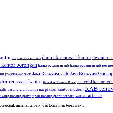
antor
dampak renovasi kantor
desain rua
biaya renovasi rumah
i kantor borongan
harga pasang granit
harga pasang granit per me
Jasa Renovasi Café
Jasa Renovasi Gudan
fon
jasa pembuatan studio
ktor renovasi kantor
material kantor terb
Kontraktor Renovasi Rumah
RAB renov
plafon kantor modern
alis
pasang granit tanpa nat
warna cat kantor
ukang pasang granit
upah pasang granit terbaru
esional, material terbaik, dan komitmen tepat waktu.