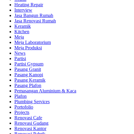
Heating Repair
Interview
Jasa Bangun Rumah
Jasa Renovasi Rumah
Keramik
Kitchen
Meja
Meja Laboratorium
Meja Produksi
News
Partisi
Partisi Gypsum
Pasang Granit
Pasang Kanopi
Pasang Keramik
Pasang Plafon
Pemasangan Aluminium & Kaca
Plafon
Plumbing Services
Portofolio
Projects
Renovasi Cafe
Renovasi Gudang
Renovasi Kantor
Renovasi Pabrik