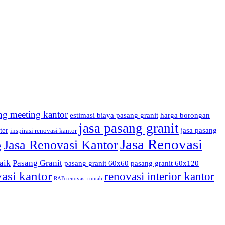
ng meeting kantor
estimasi biaya pasang granit
harga borongan
jasa pasang granit
ter
jasa pasang
inspirasi renovasi kantor
Jasa Renovasi
Jasa Renovasi Kantor
g
aik
Pasang Granit
pasang granit 60x60
pasang granit 60x120
asi kantor
renovasi interior kantor
RAB renovasi rumah