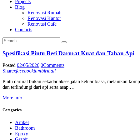
Projects
Blog
Renovasi Rumah
Renovasi Kantor
Renovasi Cafe
Contacts
Spesifikasi Pintu Besi Darurat Kuat dan Tahan Api
Posted
02/05/2026
0
Comments
Share
x
facebook
tumblr
mail
Pintu darurat bukan sekadar akses jalan keluar biasa, melainkan komp
dan terlindungi dari api serta asap.…
More info
Categories
Artikel
Bathroom
Epoxy
Granit