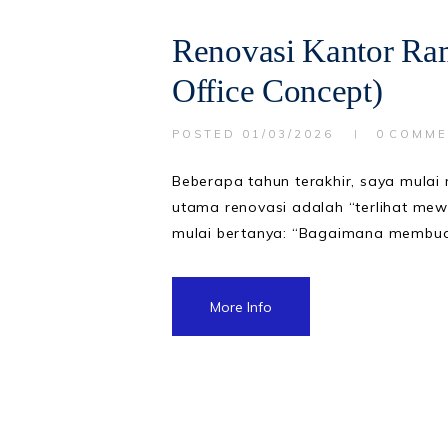
Renovasi Kantor Ra
Office Concept)
POSTED
01/03/2026
0
COMME
Beberapa tahun terakhir, saya mulai m
utama renovasi adalah “terlihat mew
mulai bertanya: “Bagaimana membuat
More Info