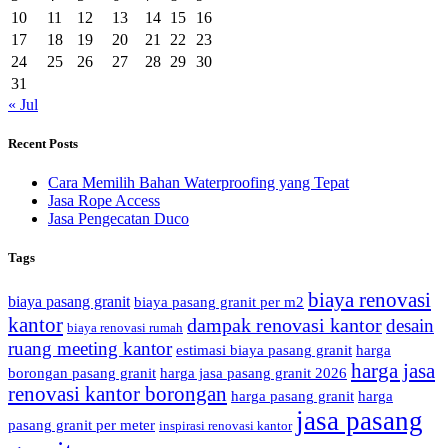
10
11
12
13
14
15
16
17
18
19
20
21
22
23
24
25
26
27
28
29
30
31
« Jul
Recent Posts
Cara Memilih Bahan Waterproofing yang Tepat
Jasa Rope Access
Jasa Pengecatan Duco
Tags
biaya renovasi
biaya pasang granit
biaya pasang granit per m2
kantor
dampak renovasi kantor
desain
biaya renovasi rumah
ruang meeting kantor
estimasi biaya pasang granit
harga
harga jasa
borongan pasang granit
harga jasa pasang granit 2026
renovasi kantor borongan
harga pasang granit
harga
jasa pasang
pasang granit per meter
inspirasi renovasi kantor