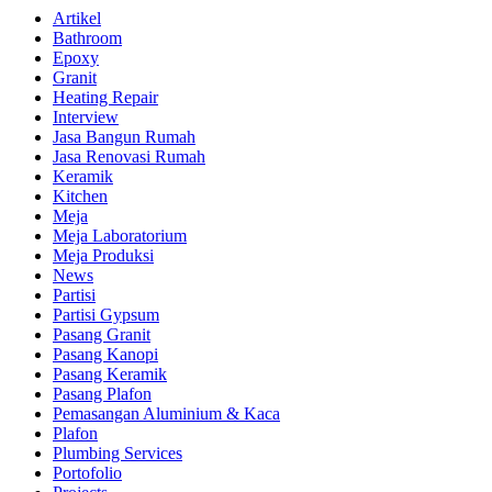
Artikel
Bathroom
Epoxy
Granit
Heating Repair
Interview
Jasa Bangun Rumah
Jasa Renovasi Rumah
Keramik
Kitchen
Meja
Meja Laboratorium
Meja Produksi
News
Partisi
Partisi Gypsum
Pasang Granit
Pasang Kanopi
Pasang Keramik
Pasang Plafon
Pemasangan Aluminium & Kaca
Plafon
Plumbing Services
Portofolio