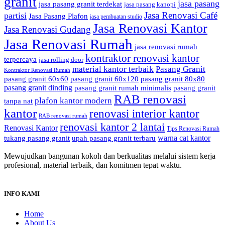
granit
jasa pasang
jasa pasang granit terdekat
jasa pasang kanopi
Jasa Renovasi Café
partisi
Jasa Pasang Plafon
jasa pembuatan studio
Jasa Renovasi Kantor
Jasa Renovasi Gudang
Jasa Renovasi Rumah
jasa renovasi rumah
kontraktor renovasi kantor
terpercaya
jasa rolling door
material kantor terbaik
Pasang Granit
Kontraktor Renovasi Rumah
pasang granit 60x60
pasang granit 60x120
pasang granit 80x80
pasang granit dinding
pasang granit rumah minimalis
pasang granit
RAB renovasi
plafon kantor modern
tanpa nat
kantor
renovasi interior kantor
RAB renovasi rumah
renovasi kantor 2 lantai
Renovasi Kantor
Tips Renovasi Rumah
warna cat kantor
tukang pasang granit
upah pasang granit terbaru
Mewujudkan bangunan kokoh dan berkualitas melalui sistem kerja
profesional, material terbaik, dan komitmen tepat waktu.
INFO KAMI
Home
About Us