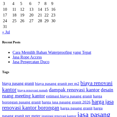
3
4
5
6
7
8
9
10
11
12
13
14
15
16
17
18
19
20
21
22
23
24
25
26
27
28
29
30
31
« Jul
Recent Posts
Cara Memilih Bahan Waterproofing yang Tepat
Jasa Rope Access
Jasa Pengecatan Duco
Tags
biaya renovasi
biaya pasang granit
biaya pasang granit per m2
kantor
dampak renovasi kantor
desain
biaya renovasi rumah
ruang meeting kantor
estimasi biaya pasang granit
harga
harga jasa
borongan pasang granit
harga jasa pasang granit 2026
renovasi kantor borongan
harga pasang granit
harga
jasa pasang
pasang granit per meter
inspirasi renovasi kantor