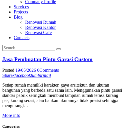
Company Profile
Services
Projects
Blog
Renovasi Rumah
Renovasi Kantor
Renovasi Cafe
Contacts
Jasa Pembuatan Pintu Garasi Custom
Posted
19/05/2026
0
Comments
Share
x
facebook
tumblr
mail
Setiap rumah memiliki karakter, gaya arsitektur, dan ukuran
bangunan yang berbeda satu sama lain. Menggunakan pintu garasi
standar pabrik seringkali membuat tampilan rumah terasa kurang
pas, kurang serasi, atau bahkan ukurannya tidak presisi sehingga
mengurangi…
More info
Categories