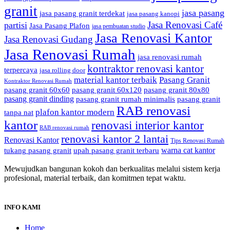
granit
jasa pasang
jasa pasang granit terdekat
jasa pasang kanopi
Jasa Renovasi Café
partisi
Jasa Pasang Plafon
jasa pembuatan studio
Jasa Renovasi Kantor
Jasa Renovasi Gudang
Jasa Renovasi Rumah
jasa renovasi rumah
kontraktor renovasi kantor
terpercaya
jasa rolling door
material kantor terbaik
Pasang Granit
Kontraktor Renovasi Rumah
pasang granit 60x60
pasang granit 60x120
pasang granit 80x80
pasang granit dinding
pasang granit rumah minimalis
pasang granit
RAB renovasi
plafon kantor modern
tanpa nat
kantor
renovasi interior kantor
RAB renovasi rumah
renovasi kantor 2 lantai
Renovasi Kantor
Tips Renovasi Rumah
warna cat kantor
tukang pasang granit
upah pasang granit terbaru
Mewujudkan bangunan kokoh dan berkualitas melalui sistem kerja
profesional, material terbaik, dan komitmen tepat waktu.
INFO KAMI
Home