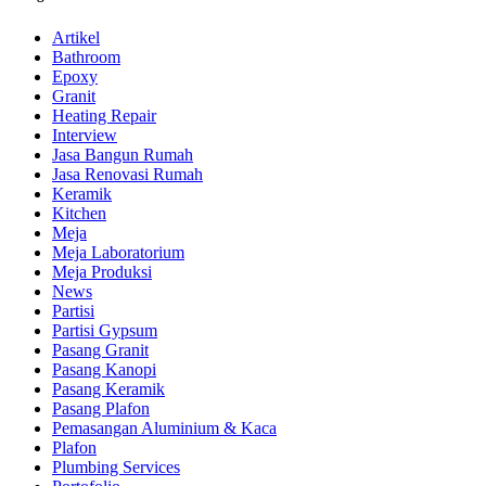
Artikel
Bathroom
Epoxy
Granit
Heating Repair
Interview
Jasa Bangun Rumah
Jasa Renovasi Rumah
Keramik
Kitchen
Meja
Meja Laboratorium
Meja Produksi
News
Partisi
Partisi Gypsum
Pasang Granit
Pasang Kanopi
Pasang Keramik
Pasang Plafon
Pemasangan Aluminium & Kaca
Plafon
Plumbing Services