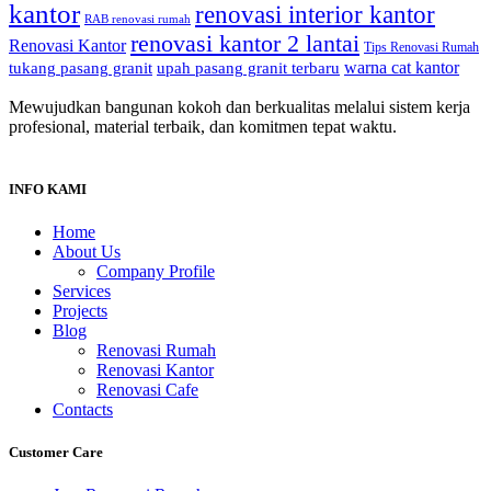
kantor
renovasi interior kantor
RAB renovasi rumah
renovasi kantor 2 lantai
Renovasi Kantor
Tips Renovasi Rumah
warna cat kantor
tukang pasang granit
upah pasang granit terbaru
Mewujudkan bangunan kokoh dan berkualitas melalui sistem kerja
profesional, material terbaik, dan komitmen tepat waktu.
INFO KAMI
Home
About Us
Company Profile
Services
Projects
Blog
Renovasi Rumah
Renovasi Kantor
Renovasi Cafe
Contacts
Customer Care