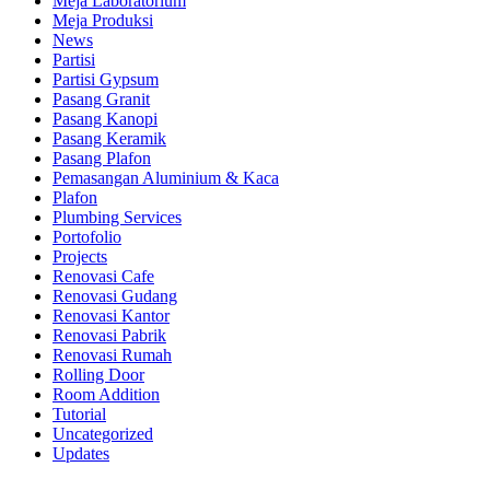
Meja Laboratorium
Meja Produksi
News
Partisi
Partisi Gypsum
Pasang Granit
Pasang Kanopi
Pasang Keramik
Pasang Plafon
Pemasangan Aluminium & Kaca
Plafon
Plumbing Services
Portofolio
Projects
Renovasi Cafe
Renovasi Gudang
Renovasi Kantor
Renovasi Pabrik
Renovasi Rumah
Rolling Door
Room Addition
Tutorial
Uncategorized
Updates