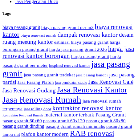
Jasa Pengecatan Duco
Tags
biaya renovasi
biaya pasang granit
biaya pasang granit per m2
kantor
dampak renovasi kantor
desain
biaya renovasi rumah
ruang meeting kantor
estimasi biaya pasang granit
harga
harga jasa
borongan pasang granit
harga jasa pasang granit 2026
renovasi kantor borongan
harga pasang granit
harga
jasa pasang
pasang granit per meter
inspirasi renovasi kantor
granit
jasa pasang
jasa pasang granit terdekat
jasa pasang kanopi
Jasa Renovasi Café
partisi
Jasa Pasang Plafon
jasa pembuatan studio
Jasa Renovasi Kantor
Jasa Renovasi Gudang
Jasa Renovasi Rumah
jasa renovasi rumah
kontraktor renovasi kantor
terpercaya
jasa rolling door
material kantor terbaik
Pasang Granit
Kontraktor Renovasi Rumah
pasang granit 60x60
pasang granit 60x120
pasang granit 80x80
pasang granit dinding
pasang granit rumah minimalis
pasang granit
RAB renovasi
plafon kantor modern
tanpa nat