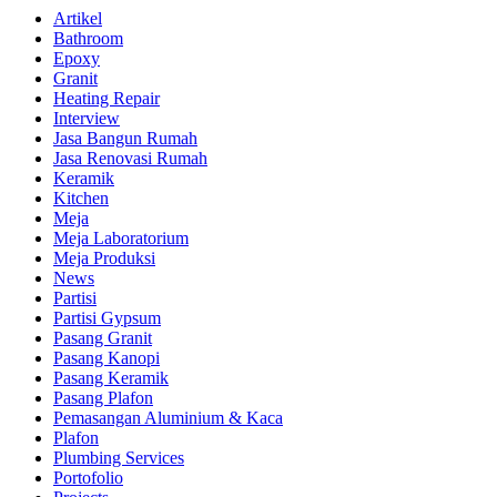
Artikel
Bathroom
Epoxy
Granit
Heating Repair
Interview
Jasa Bangun Rumah
Jasa Renovasi Rumah
Keramik
Kitchen
Meja
Meja Laboratorium
Meja Produksi
News
Partisi
Partisi Gypsum
Pasang Granit
Pasang Kanopi
Pasang Keramik
Pasang Plafon
Pemasangan Aluminium & Kaca
Plafon
Plumbing Services
Portofolio