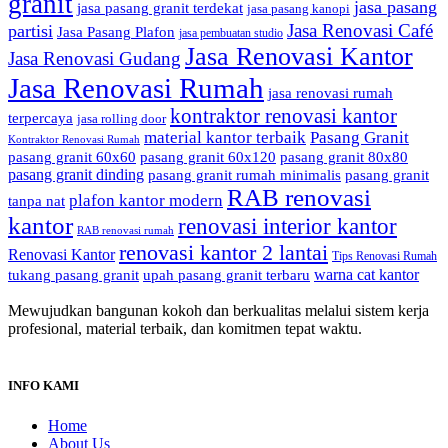
granit
jasa pasang
jasa pasang granit terdekat
jasa pasang kanopi
Jasa Renovasi Café
partisi
Jasa Pasang Plafon
jasa pembuatan studio
Jasa Renovasi Kantor
Jasa Renovasi Gudang
Jasa Renovasi Rumah
jasa renovasi rumah
kontraktor renovasi kantor
terpercaya
jasa rolling door
material kantor terbaik
Pasang Granit
Kontraktor Renovasi Rumah
pasang granit 60x60
pasang granit 60x120
pasang granit 80x80
pasang granit dinding
pasang granit rumah minimalis
pasang granit
RAB renovasi
plafon kantor modern
tanpa nat
kantor
renovasi interior kantor
RAB renovasi rumah
renovasi kantor 2 lantai
Renovasi Kantor
Tips Renovasi Rumah
warna cat kantor
tukang pasang granit
upah pasang granit terbaru
Mewujudkan bangunan kokoh dan berkualitas melalui sistem kerja
profesional, material terbaik, dan komitmen tepat waktu.
INFO KAMI
Home
About Us