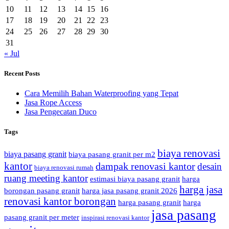
10
11
12
13
14
15
16
17
18
19
20
21
22
23
24
25
26
27
28
29
30
31
« Jul
Recent Posts
Cara Memilih Bahan Waterproofing yang Tepat
Jasa Rope Access
Jasa Pengecatan Duco
Tags
biaya renovasi
biaya pasang granit
biaya pasang granit per m2
kantor
dampak renovasi kantor
desain
biaya renovasi rumah
ruang meeting kantor
estimasi biaya pasang granit
harga
harga jasa
borongan pasang granit
harga jasa pasang granit 2026
renovasi kantor borongan
harga pasang granit
harga
jasa pasang
pasang granit per meter
inspirasi renovasi kantor