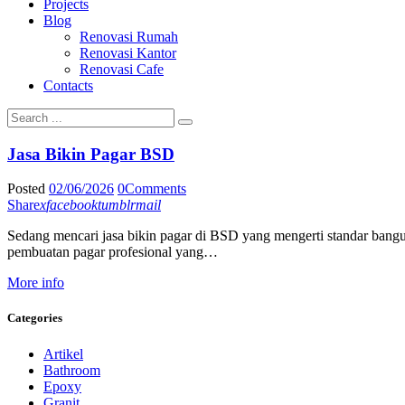
Projects
Blog
Renovasi Rumah
Renovasi Kantor
Renovasi Cafe
Contacts
Jasa Bikin Pagar BSD
Posted
02/06/2026
0
Comments
Share
x
facebook
tumblr
mail
Sedang mencari jasa bikin pagar di BSD yang mengerti standar bangunan
pembuatan pagar profesional yang…
More info
Categories
Artikel
Bathroom
Epoxy
Granit