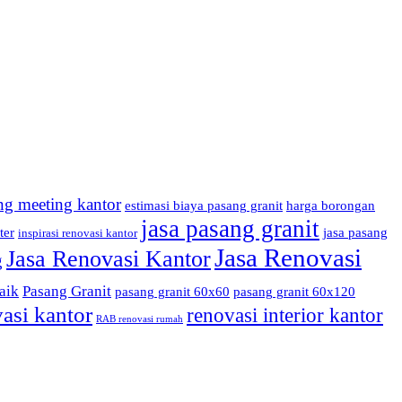
ng meeting kantor
estimasi biaya pasang granit
harga borongan
jasa pasang granit
ter
jasa pasang
inspirasi renovasi kantor
Jasa Renovasi
Jasa Renovasi Kantor
g
aik
Pasang Granit
pasang granit 60x60
pasang granit 60x120
asi kantor
renovasi interior kantor
RAB renovasi rumah