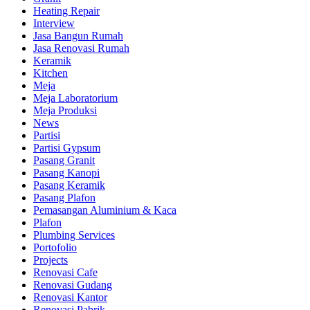
Heating Repair
Interview
Jasa Bangun Rumah
Jasa Renovasi Rumah
Keramik
Kitchen
Meja
Meja Laboratorium
Meja Produksi
News
Partisi
Partisi Gypsum
Pasang Granit
Pasang Kanopi
Pasang Keramik
Pasang Plafon
Pemasangan Aluminium & Kaca
Plafon
Plumbing Services
Portofolio
Projects
Renovasi Cafe
Renovasi Gudang
Renovasi Kantor
Renovasi Pabrik