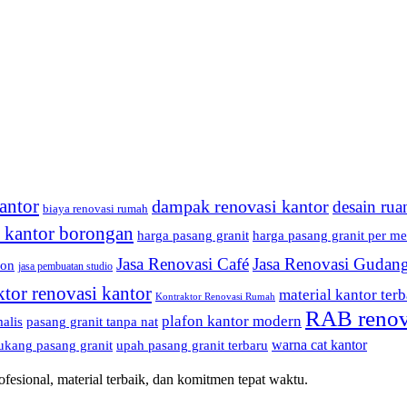
antor
dampak renovasi kantor
desain rua
biaya renovasi rumah
i kantor borongan
harga pasang granit
harga pasang granit per me
Jasa Renovasi Café
Jasa Renovasi Gudan
fon
jasa pembuatan studio
ktor renovasi kantor
material kantor terb
Kontraktor Renovasi Rumah
RAB renov
plafon kantor modern
alis
pasang granit tanpa nat
warna cat kantor
ukang pasang granit
upah pasang granit terbaru
esional, material terbaik, dan komitmen tepat waktu.